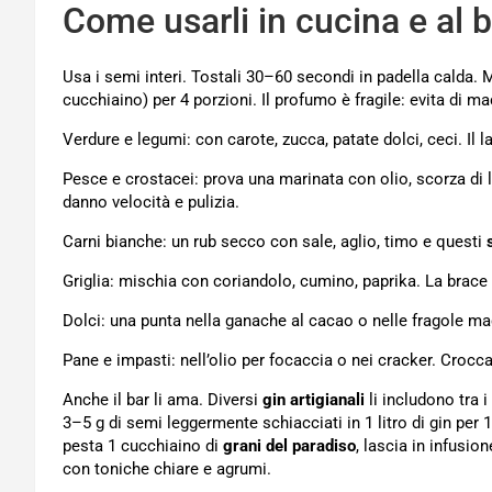
Come usarli in cucina e al 
Usa i semi interi. Tostali 30–60 secondi in padella calda. 
cucchiaino) per 4 porzioni. Il profumo è fragile: evita di mac
Verdure e legumi: con carote, zucca, patate dolci, ceci. Il 
Pesce e crostacei: prova una marinata con olio, scorza di
danno velocità e pulizia.
Carni bianche: un rub secco con sale, aglio, timo e questi
Griglia: mischia con coriandolo, cumino, paprika. La brace 
Dolci: una punta nella ganache al cacao o nelle fragole ma
Pane e impasti: nell’olio per focaccia o nei cracker. Croc
Anche il bar li ama. Diversi
gin artigianali
li includono tra i
3–5 g di semi leggermente schiacciati in 1 litro di gin per
pesta 1 cucchiaino di
grani del paradiso
, lascia in infusio
con toniche chiare e agrumi.