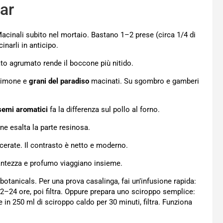
bar
Macinali subito nel mortaio. Bastano 1–2 prese (circa 1/4 di
inarli in anticipo.
lato agrumato rende il boccone più nitido.
 limone e
grani del paradiso
macinati. Su sgombro e gamberi
semi aromatici
fa la differenza sul pollo al forno.
ne esalta la parte resinosa.
cerate. Il contrasto è netto e moderno.
cantezza e profumo viaggiano insieme.
 botanicals. Per una prova casalinga, fai un’infusione rapida:
 12–24 ore, poi filtra. Oppure prepara uno sciroppo semplice:
ne in 250 ml di sciroppo caldo per 30 minuti, filtra. Funziona