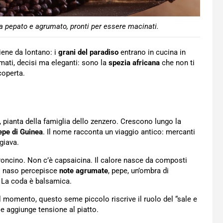
ma pepato e agrumato, pronti per essere macinati.
iene da lontano: i
grani del paradiso
entrano in cucina in
umati, decisi ma eleganti: sono la
spezia africana
che non ti
coperta.
ianta della famiglia dello zenzero. Crescono lungo la
epe di Guinea
. Il nome racconta un viaggio antico: mercanti
giava.
roncino. Non c’è capsaicina. Il calore nasce da composti
Il naso percepisce
note agrumate
, pepe, un’ombra di
 La coda è balsamica.
l momento, questo seme piccolo riscrive il ruolo del “sale e
 e aggiunge tensione al piatto.