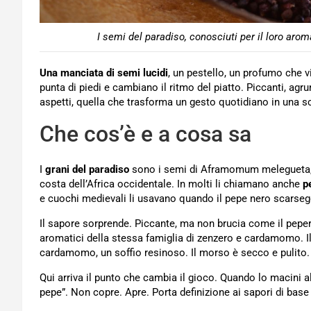
I semi del paradiso, conosciuti per il loro aro
Una manciata di semi lucidi
, un pestello, un profumo che v
punta di piedi e cambiano il ritmo del piatto. Piccanti, agr
aspetti, quella che trasforma un gesto quotidiano in una s
Che cos’è e a cosa sa
I
grani del paradiso
sono i semi di Aframomum melegueta, p
costa dell’Africa occidentale. In molti li chiamano anche
p
e cuochi medievali li usavano quando il pepe nero scarseg
Il sapore sorprende. Piccante, ma non brucia come il pepe
aromatici della stessa famiglia di zenzero e cardamomo. 
cardamomo, un soffio resinoso. Il morso è secco e pulito.
Qui arriva il punto che cambia il gioco. Quando lo macini a
pepe”. Non copre. Apre. Porta definizione ai sapori di base