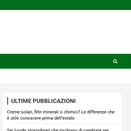
ULTIME PUBBLICAZIONI
Creme solari, filtri minerali o chimici? Le differenze che
è utile conoscere prima dell’estate
Sei luoghi straordinari che rischiano di cambiare per