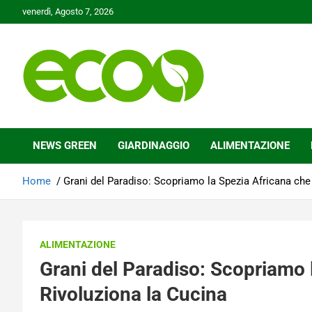
Skip
venerdì, Agosto 7, 2026
to
content
Tutelare il nostro Pianeta è la nostra priorità
Ecoo.it
NEWS GREEN
GIARDINAGGIO
ALIMENTAZIONE
Home
Grani del Paradiso: Scopriamo la Spezia Africana che
ALIMENTAZIONE
Grani del Paradiso: Scopriamo 
Rivoluziona la Cucina