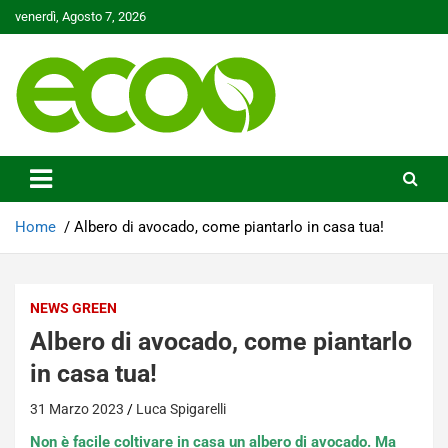
Skip
venerdì, Agosto 7, 2026
to
content
Tutelare il nostro Pianeta è la nostra priorità
Ecoo.it
Home
Albero di avocado, come piantarlo in casa tua!
NEWS GREEN
Albero di avocado, come piantarlo
in casa tua!
31 Marzo 2023
Luca Spigarelli
Non è facile coltivare in casa un albero di avocado. Ma