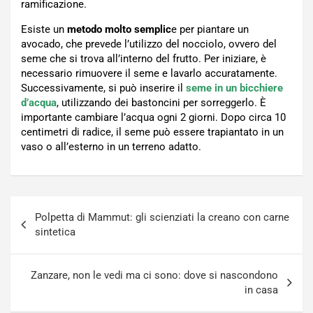
ramificazione.
Esiste un
metodo molto semplic
e per piantare un
avocado, che prevede l’utilizzo del nocciolo, ovvero del
seme che si trova all’interno del frutto. Per iniziare, è
necessario rimuovere il seme e lavarlo accuratamente.
Successivamente, si può inserire il
seme in un bicchiere
d’acqua
, utilizzando dei bastoncini per sorreggerlo. È
importante cambiare l’acqua ogni 2 giorni. Dopo circa 10
centimetri di radice, il seme può essere trapiantato in un
vaso o all’esterno in un terreno adatto.
Navigazione
Polpetta di Mammut: gli scienziati la creano con carne
articoli
sintetica
Zanzare, non le vedi ma ci sono: dove si nascondono
in casa