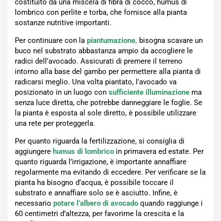
costituito da una miscela di fibra di cocco, humus di
lombrico con perlite e torba, che fornisce alla pianta
sostanze nutritive importanti.
Per continuare con la
piantumazione,
bisogna scavare un
buco nel substrato abbastanza ampio da accogliere le
radici dell’avocado. Assicurati di premere il terreno
intorno alla base del gambo per permettere alla pianta di
radicarsi meglio. Una volta piantato, l’avocado va
posizionato in un luogo con
sufficiente illuminazione
ma
senza luce diretta, che potrebbe danneggiare le foglie. Se
la pianta è esposta al sole diretto, è possibile utilizzare
una rete per proteggerla.
Per quanto riguarda la fertilizzazione, si consiglia di
aggiungere
humus di lombrico
in primavera ed estate. Per
quanto riguarda l’irrigazione, è importante annaffiare
regolarmente ma evitando di eccedere. Per verificare se la
pianta ha bisogno d’acqua, è possibile toccare il
substrato e annaffiare solo se è asciutto. Infine, è
necessario
potare l’albero di avocado
quando raggiunge i
60 centimetri d’altezza, per favorirne la crescita e la