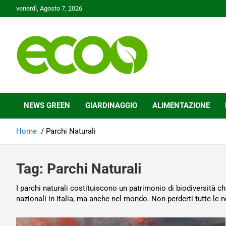
Skip
venerdì, Agosto 7, 2026
to
content
Tutelare il nostro Pianeta è la nostra priorità
Ecoo.it
NEWS GREEN
GIARDINAGGIO
ALIMENTAZIONE
Home
Parchi Naturali
Tag:
Parchi Naturali
I parchi naturali costituiscono un patrimonio di biodiversità ch
nazionali in Italia, ma anche nel mondo. Non perderti tutte le