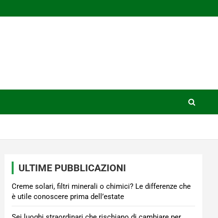
ULTIME PUBBLICAZIONI
Creme solari, filtri minerali o chimici? Le differenze che
è utile conoscere prima dell’estate
Sei luoghi straordinari che rischiano di cambiare per