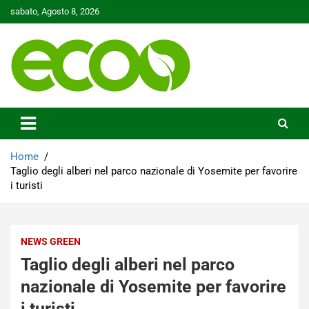
Skip
sabato, Agosto 8, 2026
to
content
Tutelare il nostro Pianeta è la nostra priorità
Ecoo.it
Home
Taglio degli alberi nel parco nazionale di Yosemite per favorire
i turisti
NEWS GREEN
Taglio degli alberi nel parco
nazionale di Yosemite per favorire
i turisti