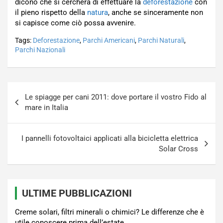
dicono che si cercherà di effettuare la
deforestazione
con
il pieno rispetto della
natura
, anche se sinceramente non
si capisce come ciò possa avvenire.
Tags:
Deforestazione
,
Parchi Americani
,
Parchi Naturali
,
Parchi Nazionali
Navigazione
Le spiagge per cani 2011: dove portare il vostro Fido al
articoli
mare in Italia
I pannelli fotovoltaici applicati alla bicicletta elettrica
Solar Cross
ULTIME PUBBLICAZIONI
Creme solari, filtri minerali o chimici? Le differenze che è
utile conoscere prima dell’estate