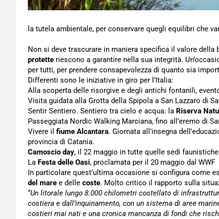
la tutela ambientale, per conservare quegli equilibri che v
Non si deve trascurare in maniera specifica il valore della 
protette
riescono a garantire nella sua integrità. Un’occasi
per tutti, per prendere consapevolezza di quanto sia impor
Differenti sono le iniziative in giro per l’Italia:
Alla scoperta delle risorgive e degli antichi fontanili, even
Visita guidata alla Grotta della Spipola a San Lazzaro di Sa
Sentir Sentiero. Sentiero tra cielo e acqua: la
Riserva Natu
Passeggiata Nordic Walking Marciana, fino all’eremo di San
Vivere il
fiume Alcantara
. Giornata all’insegna dell’educazi
provincia di Catania.
Camoscio day
, il 22 maggio in tutte quelle sedi faunistich
La
Festa delle Oasi
, proclamata per il 20 maggio dal WWF
In particolare quest’ultima occasione si configura come es
del mare
e delle
coste
. Molto critico il rapporto sulla situ
“
Un litorale lungo 8.000 chilometri costellato di infrastrutt
costiera e dall’inquinamento, con un sistema di aree marine 
costieri mai nati e una cronica mancanza di fondi che risch