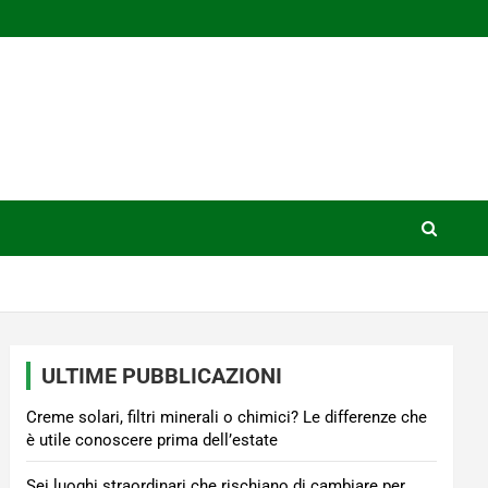
ULTIME PUBBLICAZIONI
Creme solari, filtri minerali o chimici? Le differenze che
è utile conoscere prima dell’estate
Sei luoghi straordinari che rischiano di cambiare per