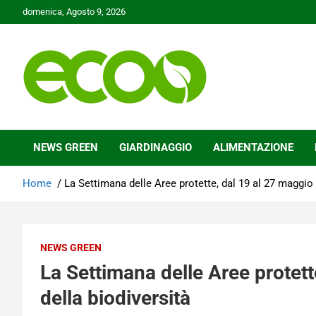
Skip
domenica, Agosto 9, 2026
to
content
Tutelare il nostro Pianeta è la nostra priorità
Ecoo.it
NEWS GREEN
GIARDINAGGIO
ALIMENTAZIONE
Home
La Settimana delle Aree protette, dal 19 al 27 maggio 
NEWS GREEN
La Settimana delle Aree protett
della biodiversità