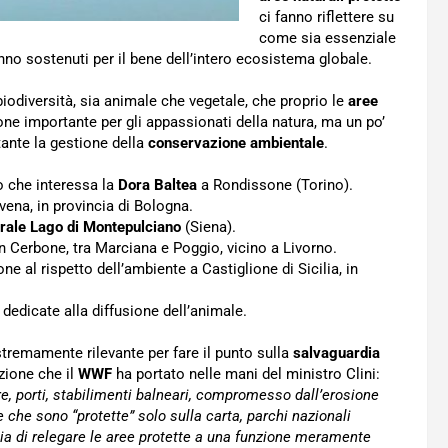
ci fanno riflettere su
come sia essenziale
anno sostenuti per il bene dell’intero ecosistema globale.
biodiversità, sia animale che vegetale, che proprio le
aree
one importante per gli appassionati della natura, ma un po’
tante la gestione della
conservazione ambientale
.
to che interessa la
Dora Baltea
a Rondissone (Torino).
vena, in provincia di Bologna.
rale Lago di Montepulciano
(Siena).
 Cerbone, tra Marciana e Poggio, vicino a Livorno.
one al rispetto dell’ambiente a Castiglione di Sicilia, in
e dedicate alla diffusione dell’animale.
tremamente rilevante per fare il punto sulla
salvaguardia
azione che il
WWF
ha portato nelle mani del ministro Clini:
ure, porti, stabilimenti balneari, compromesso dall’erosione
che sono “protette” solo sulla carta, parchi nazionali
ia di relegare le aree protette a una funzione meramente