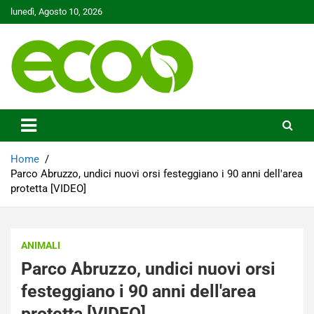
Skip
lunedì, Agosto 10, 2026
to
content
Tutelare il nostro Pianeta è la nostra priorità
Ecoo.it
Home
Parco Abruzzo, undici nuovi orsi festeggiano i 90 anni dell'area
protetta [VIDEO]
ANIMALI
Parco Abruzzo, undici nuovi orsi
festeggiano i 90 anni dell'area
protetta [VIDEO]