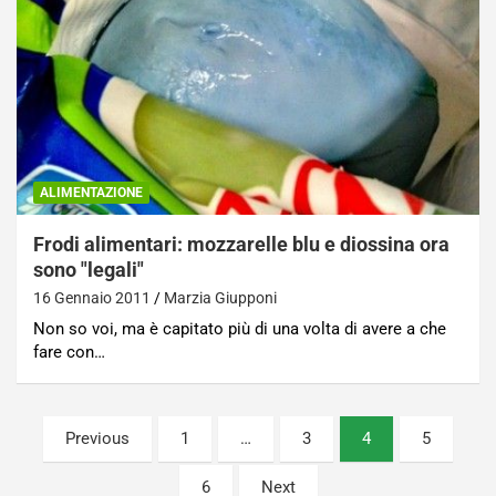
ALIMENTAZIONE
Frodi alimentari: mozzarelle blu e diossina ora
sono "legali"
16 Gennaio 2011
Marzia Giupponi
Non so voi, ma è capitato più di una volta di avere a che
fare con…
Paginazione
Previous
1
…
3
4
5
degli
6
Next