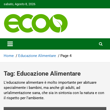
Skip
sabato, Agosto 8, 2026
to
content
Tutelare il nostro Pianeta è la nostra priorità
Ecoo.it
Home
Educazione Alimentare
Page 4
Tag:
Educazione Alimentare
L’educazione alimentare è molto importante per abituare
specialmente i bambini, ma anche gli adulti, ad
un’alimentazione sana, che sia in sintonia con la natura e con
il rispetto per l’ambiente.