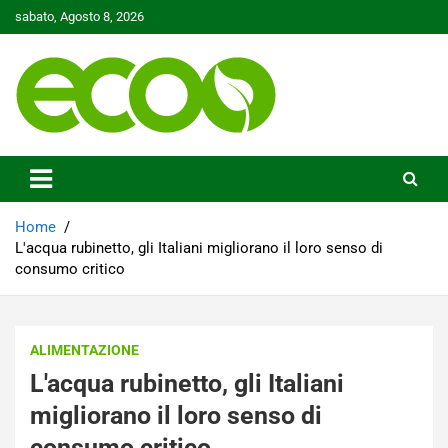
Skip
sabato, Agosto 8, 2026
to
content
Tutelare il nostro Pianeta è la nostra priorità
Ecoo.it
Home
L'acqua rubinetto, gli Italiani migliorano il loro senso di
consumo critico
ALIMENTAZIONE
L'acqua rubinetto, gli Italiani
migliorano il loro senso di
consumo critico