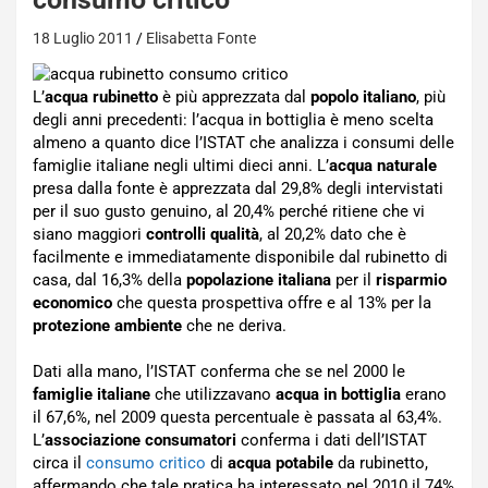
18 Luglio 2011
Elisabetta Fonte
L’
acqua rubinetto
è più apprezzata dal
popolo italiano
, più
degli anni precedenti: l’acqua in bottiglia è meno scelta
almeno a quanto dice l’ISTAT che analizza i consumi delle
famiglie italiane negli ultimi dieci anni. L’
acqua naturale
presa dalla fonte è apprezzata dal 29,8% degli intervistati
per il suo gusto genuino, al 20,4% perché ritiene che vi
siano maggiori
controlli qualità
, al 20,2% dato che è
facilmente e immediatamente disponibile dal rubinetto di
casa, dal 16,3% della
popolazione italiana
per il
risparmio
economico
che questa prospettiva offre e al 13% per la
protezione ambiente
che ne deriva.
Dati alla mano, l’ISTAT conferma che se nel 2000 le
famiglie italiane
che utilizzavano
acqua in bottiglia
erano
il 67,6%, nel 2009 questa percentuale è passata al 63,4%.
L’
associazione consumatori
conferma i dati dell’ISTAT
circa il
consumo critico
di
acqua potabile
da rubinetto,
affermando che tale pratica ha interessato nel 2010 il 74%