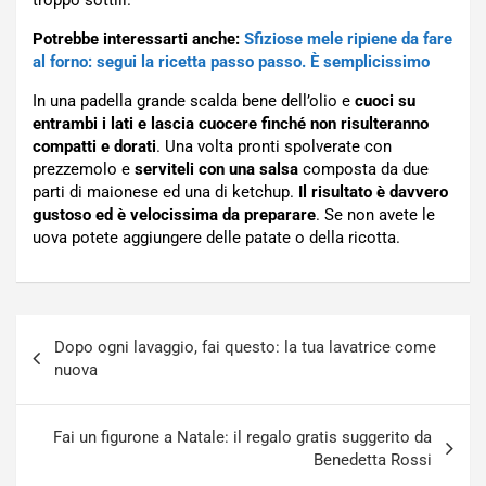
troppo sottili.
Potrebbe interessarti anche:
Sfiziose mele ripiene da fare
al forno: segui la ricetta passo passo. È semplicissimo
In una padella grande scalda bene dell’olio e
cuoci su
entrambi i lati e lascia cuocere finché non risulteranno
compatti e dorati
. Una volta pronti spolverate con
prezzemolo e
serviteli con una salsa
composta da due
parti di maionese ed una di ketchup.
Il risultato è davvero
gustoso ed è velocissima da preparare
. Se non avete le
uova potete aggiungere delle patate o della ricotta.
Navigazione
Dopo ogni lavaggio, fai questo: la tua lavatrice come
articoli
nuova
Fai un figurone a Natale: il regalo gratis suggerito da
Benedetta Rossi