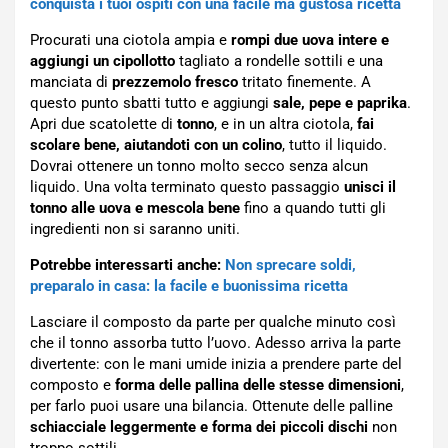
conquista i tuoi ospiti con una facile ma gustosa ricetta
Procurati una ciotola ampia e
rompi due uova intere e
aggiungi un cipollotto
tagliato a rondelle sottili e una
manciata di
prezzemolo fresco
tritato finemente. A
questo punto sbatti tutto e aggiungi
sale, pepe e paprika
.
Apri due scatolette di
tonno
, e in un altra ciotola,
fai
scolare bene, aiutandoti con un colino
, tutto il liquido.
Dovrai ottenere un tonno molto secco senza alcun
liquido. Una volta terminato questo passaggio
unisci il
tonno alle uova e mescola bene
fino a quando tutti gli
ingredienti non si saranno uniti.
Potrebbe interessarti anche:
Non sprecare soldi,
preparalo in casa: la facile e buonissima ricetta
Lasciare il composto da parte per qualche minuto così
che il tonno assorba tutto l’uovo. Adesso arriva la parte
divertente: con le mani umide inizia a prendere parte del
composto e
forma delle pallina delle stesse dimensioni
,
per farlo puoi usare una bilancia. Ottenute delle palline
schiacciale leggermente e forma dei piccoli dischi
non