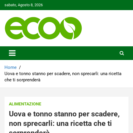
Skip
sabato, Agosto 8, 2026
to
content
Tutelare il nostro Pianeta è la nostra priorità
Ecoo.it
Home
Uova e tonno stanno per scadere, non sprecarli: una ricetta
che ti sorprenderà
ALIMENTAZIONE
Uova e tonno stanno per scadere,
non sprecarli: una ricetta che ti
sorprenderà