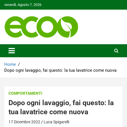
Skip
venerdì, Agosto 7, 2026
to
content
Tutelare il nostro Pianeta è la nostra priorità
Ecoo.it
Home
Dopo ogni lavaggio, fai questo: la tua lavatrice come nuova
COMPORTAMENTI
Dopo ogni lavaggio, fai questo: la
tua lavatrice come nuova
17 Dicembre 2022
Luca Spigarelli