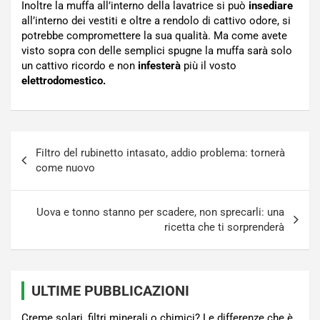
Inoltre la muffa all’interno della lavatrice si può
insediare
all’interno dei vestiti e oltre a rendolo di cattivo odore, si
potrebbe compromettere la sua qualità. Ma come avete
visto sopra con delle semplici spugne la muffa sarà solo
un cattivo ricordo e non
infesterà
più il vosto
elettrodomestico.
Navigazione
FiItro del rubinetto intasato, addio problema: tornerà
articoli
come nuovo
Uova e tonno stanno per scadere, non sprecarli: una
ricetta che ti sorprenderà
ULTIME PUBBLICAZIONI
Creme solari, filtri minerali o chimici? Le differenze che è