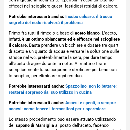
con ingredienti facilmente reperibili in casa altrettanto
efficaci nel sciogliere questi fastidiosi residui di calcare.
Potrebbe interessarti anche:
Incubo calcare, il trucco
segreto del nodo risolverà il problema
Primo fra tutti il rimedio a base di
aceto bianco
. L’aceto,
infatti,
è un ottimo sbiancante ed è efficace nel sciogliere
il calcare.
Basta prendere un bicchiere e dosare tre quarti
di aceto e un quarto di acqua e versare la soluzione sulle
strisce nel wc, preferibilmente la sera, per dare tempo
all’aceto di agire durante la notte. Al mattino tirare
semplicemente lo sciacquone e strofinare per bene con
lo scopino, per eliminare ogni residuo.
Potrebbe interessarti anche:
Spazzolino, non lo buttare:
resterai sorpreso dal suo utilizzo in cucina
Potrebbe interessarti anche:
Accesi e spenti, o sempre
accesi: come tenere i termosifoni per risparmiare
Lo stesso procedimento può essere attuato utilizzando
del
sapone di Marsiglia
al posto dell’aceto, facendo