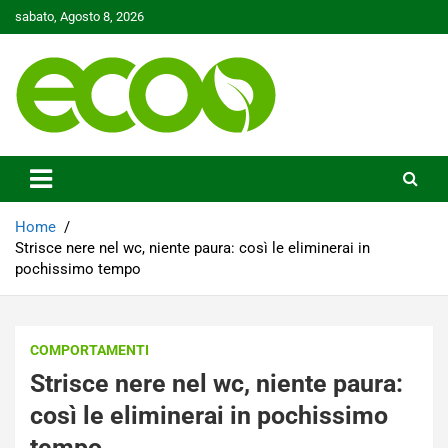
Skip
sabato, Agosto 8, 2026
to
content
Tutelare il nostro Pianeta è la nostra priorità
Ecoo.it
Home
Strisce nere nel wc, niente paura: così le eliminerai in
pochissimo tempo
COMPORTAMENTI
Strisce nere nel wc, niente paura:
così le eliminerai in pochissimo
tempo