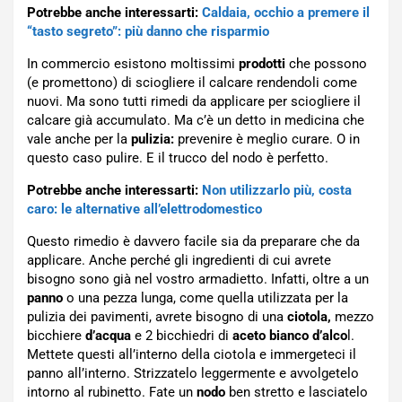
Potrebbe anche interessarti:
Caldaia, occhio a premere il
“tasto segreto”: più danno che risparmio
In commercio esistono moltissimi
prodotti
che possono
(e promettono) di sciogliere il calcare rendendoli come
nuovi. Ma sono tutti rimedi da applicare per sciogliere il
calcare già accumulato. Ma c’è un detto in medicina che
vale anche per la
pulizia:
prevenire è meglio curare. O in
questo caso pulire. E il trucco del nodo è perfetto.
Potrebbe anche interessarti:
Non utilizzarlo più, costa
caro: le alternative all’elettrodomestico
Questo rimedio è davvero facile sia da preparare che da
applicare. Anche perché gli ingredienti di cui avrete
bisogno sono già nel vostro armadietto. Infatti, oltre a un
panno
o una pezza lunga, come quella utilizzata per la
pulizia dei pavimenti, avrete bisogno di una
ciotola,
mezzo
bicchiere
d’acqua
e 2 bicchiedri di
aceto bianco d’alco
l.
Mettete questi all’interno della ciotola e immergeteci il
panno all’interno. Strizzatelo leggermente e avvolgetelo
intorno al rubinetto. Fate un
nodo
ben stretto e lasciatelo