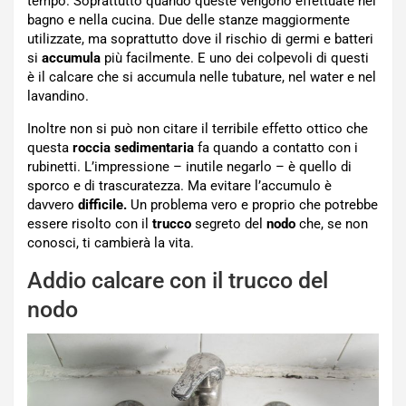
tempo. Soprattutto quando queste vengono effettuate nel
bagno e nella cucina. Due delle stanze maggiormente
utilizzate, ma soprattutto dove il rischio di germi e batteri
si
accumula
più facilmente. E uno dei colpevoli di questi
è il calcare che si accumula nelle tubature, nel water e nel
lavandino.
Inoltre non si può non citare il terribile effetto ottico che
questa
roccia sedimentaria
fa quando a contatto con i
rubinetti. L’impressione – inutile negarlo – è quello di
sporco e di trascuratezza. Ma evitare l’accumulo è
davvero
difficile.
Un problema vero e proprio che potrebbe
essere risolto con il
trucco
segreto del
nodo
che, se non
conosci, ti cambierà la vita.
Addio calcare con il trucco del
nodo