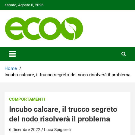
Skip
sabato, Agosto 8, 2026
to
content
Tutelare il nostro Pianeta è la nostra priorità
Ecoo.it
Home
Incubo calcare, il trucco segreto del nodo risolverà il problema
COMPORTAMENTI
Incubo calcare, il trucco segreto
del nodo risolverà il problema
6 Dicembre 2022
Luca Spigarelli