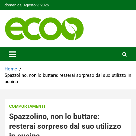
Skip
domenica, Agosto 9, 2026
to
content
Tutelare il nostro Pianeta è la nostra priorità
Ecoo.it
Home
Spazzolino, non lo buttare: resterai sorpreso dal suo utilizzo in
cucina
COMPORTAMENTI
Spazzolino, non lo buttare:
resterai sorpreso dal suo utilizzo
in cucina