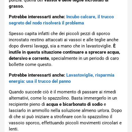
pulizia: quella dei
vassoi e delle teglie incrostati di
grasso.
Potrebbe interessarti anche:
Incubo calcare, il trucco
segreto del nodo risolverà il problema
Spesso capita infatti che dei piccoli pezzi di sporco
incrostato restino attaccati ai vassoi e alle teglie anche
dopo diversi lavaggi, sia a mano che in lavastoviglie.
È
inutile in questa situazione continuare a sprecare acqua,
detersivo e corrente
, specialmente in un periodo di caro
bollette come questo.
Potrebbe interessarti anche:
Lavastoviglie, risparmia
energia: usa il trucco del panno
Quando succede ciò è il momento di passare ai rimedi
alternativi, come lo spazzolino. Basta immergerlo in un
recipiente pieno di
acqua e bicarbonato di sodio
e
lasciarlo in ammollo nella soluzione almeno un’ora. Dopo
di che si può iniziare a strofinare con lo spazzolino il
vassoio sporco, effettuando piccoli movimenti circolari e
lenti.