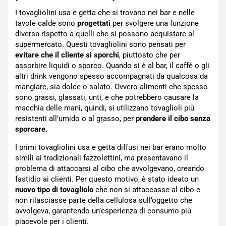
I tovagliolini usa e getta che si trovano nei bar e nelle
tavole calde sono
progettati
per svolgere una funzione
diversa rispetto a quelli che si possono acquistare al
supermercato. Questi tovagliolini sono pensati per
evitare che il cliente si sporchi
, piuttosto che per
assorbire liquidi o sporco. Quando si è al bar, il caffè o gli
altri drink vengono spesso accompagnati da qualcosa da
mangiare, sia dolce o salato. Ovvero alimenti che spesso
sono grassi, glassati, unti, e che potrebbero causare la
macchia delle mani, quindi, si utilizzano tovaglioli più
resistenti all’umido o al grasso, per
prendere il cibo senza
sporcare.
I primi tovagliolini usa e getta diffusi nei bar erano molto
simili ai tradizionali fazzolettini, ma presentavano il
problema di attaccarsi al cibo che avvolgevano, creando
fastidio ai clienti. Per questo motivo, è stato ideato un
nuovo tipo di tovagliolo
che non si attaccasse al cibo e
non rilasciasse parte della cellulosa sull’oggetto che
avvolgeva, garantendo un’esperienza di consumo più
piacevole per i clienti.