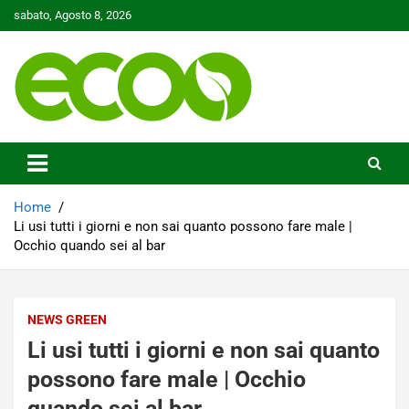
Skip
sabato, Agosto 8, 2026
to
content
Tutelare il nostro Pianeta è la nostra priorità
Ecoo.it
Home
Li usi tutti i giorni e non sai quanto possono fare male |
Occhio quando sei al bar
NEWS GREEN
Li usi tutti i giorni e non sai quanto
possono fare male | Occhio
quando sei al bar