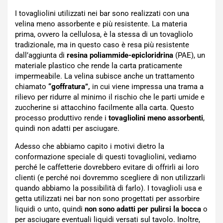
I tovagliolini utilizzati nei bar sono realizzati con una
velina meno assorbente e più resistente. La materia
prima, ovvero la cellulosa, è la stessa di un tovagliolo
tradizionale, ma in questo caso è resa più resistente
dall’aggiunta di
resina poliammide-epicloridrina
(PAE), un
materiale plastico che rende la carta praticamente
impermeabile. La velina subisce anche un trattamento
chiamato
“goffratura”,
in cui viene impressa una trama a
rilievo per ridurre al minimo il rischio che le parti umide e
zuccherine si attacchino facilmente alla carta. Questo
processo produttivo rende i
tovagliolini meno assorbenti
,
quindi non adatti per asciugare.
Adesso che abbiamo capito i motivi dietro la
conformazione speciale di questi tovagliolini, vediamo
perché le caffetterie dovrebbero evitare di offrirli ai loro
clienti (e perché noi dovremmo scegliere di non utilizzarli
quando abbiamo la possibilità di farlo). I tovaglioli usa e
getta utilizzati nei bar non sono progettati per assorbire
liquidi o unto, quindi
non sono adatti per pulirsi la bocca
o
per asciugare eventuali liquidi versati sul tavolo. Inoltre,