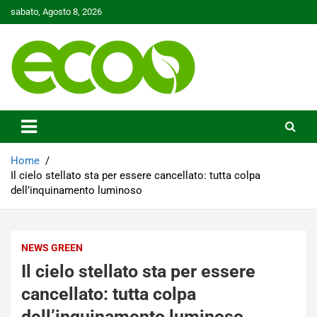
Skip
sabato, Agosto 8, 2026
to
content
Tutelare il nostro Pianeta è la nostra priorità
Ecoo.it
Home
Il cielo stellato sta per essere cancellato: tutta colpa
dell’inquinamento luminoso
NEWS GREEN
Il cielo stellato sta per essere
cancellato: tutta colpa
dell’inquinamento luminoso