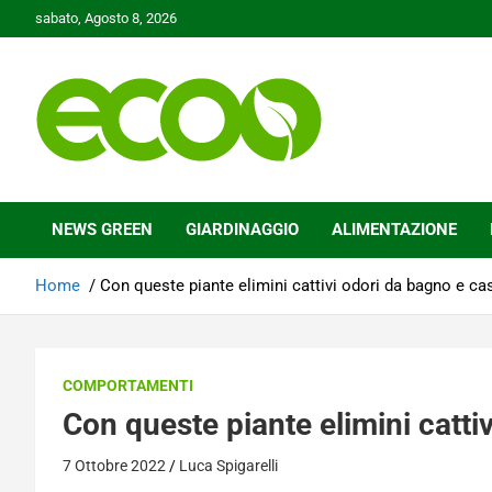
Skip
sabato, Agosto 8, 2026
to
content
Tutelare il nostro Pianeta è la nostra priorità
Ecoo.it
NEWS GREEN
GIARDINAGGIO
ALIMENTAZIONE
Home
Con queste piante elimini cattivi odori da bagno e ca
COMPORTAMENTI
Con queste piante elimini catti
7 Ottobre 2022
Luca Spigarelli