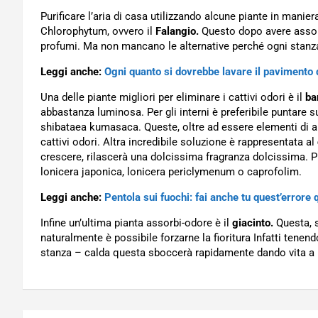
Purificare l’aria di casa utilizzando alcune piante in manie
Chlorophytum, ovvero il
Falangio.
Questo dopo avere assorbit
profumi. Ma non mancano le alternative perché ogni stanza 
Leggi anche:
Ogni quanto si dovrebbe lavare il pavimento 
Una delle piante migliori per eliminare i cattivi odori è il
ba
abbastanza luminosa. Per gli interni è preferibile puntare 
shibataea kumasaca. Queste, oltre ad essere elementi di ar
cattivi odori. Altra incredibile soluzione è rappresentata al
crescere, rilascerà una dolcissima fragranza dolcissima. P
lonicera japonica, lonicera periclymenum o caprofolim.
Leggi anche:
Pentola sui fuochi: fai anche tu quest’errore
Infine un’ultima pianta assorbi-odore è il
giacinto.
Questa, s
naturalmente è possibile forzarne la fioritura Infatti tenen
stanza – calda questa sboccerà rapidamente dando vita a