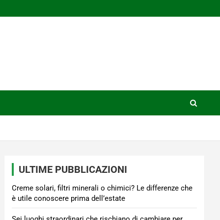
ULTIME PUBBLICAZIONI
Creme solari, filtri minerali o chimici? Le differenze che
è utile conoscere prima dell’estate
Sei luoghi straordinari che rischiano di cambiare per