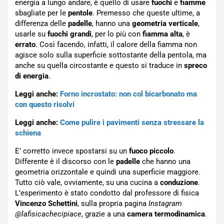
energia a lungo andare, è quello di usare
fuochi
e
fiamme
sbagliate per le
pentole
. Premesso che queste ultime, a
differenza delle
padelle
, hanno una
geometria
verticale
,
usarle su
fuochi
grandi
, per lo più con
fiamma
alta
, è
errato
. Così facendo, infatti, il calore della fiamma non
agisce solo sulla superficie sottostante della pentola, ma
anche su quella circostante e questo si traduce in
spreco
di energia
.
Leggi anche:
Forno incrostato: non col bicarbonato ma
con questo risolvi
Leggi anche:
Come pulire i pavimenti senza stressare la
schiena
E’ corretto invece spostarsi su un
fuoco
piccolo
.
Differente è il discorso con le
padelle
che hanno una
geometria orizzontale e quindi una superficie maggiore.
Tutto ciò vale, ovviamente, su una cucina a
conduzione
.
L’esperimento è stato condotto dal professore di fisica
Vincenzo Schettini
, sulla propria pagina
Instagram
@lafisicachecipiace
, grazie a una
camera
termodinamica
.