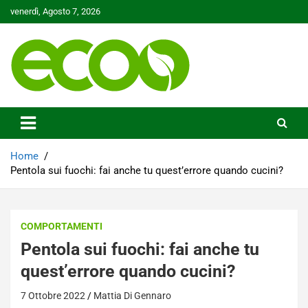
Skip
venerdì, Agosto 7, 2026
to
content
Tutelare il nostro Pianeta è la nostra priorità
Ecoo.it
Home
Pentola sui fuochi: fai anche tu quest’errore quando cucini?
COMPORTAMENTI
Pentola sui fuochi: fai anche tu
quest’errore quando cucini?
7 Ottobre 2022
Mattia Di Gennaro