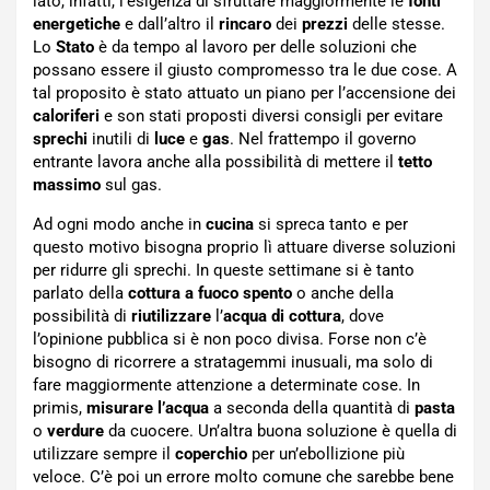
lato, infatti, l’esigenza di sfruttare maggiormente le
fonti
energetiche
e dall’altro il
rincaro
dei
prezzi
delle stesse.
Lo
Stato
è da tempo al lavoro per delle soluzioni che
possano essere il giusto compromesso tra le due cose. A
tal proposito è stato attuato un piano per l’accensione dei
caloriferi
e son stati proposti diversi consigli per evitare
sprechi
inutili di
luce
e
gas
. Nel frattempo il governo
entrante lavora anche alla possibilità di mettere il
tetto
massimo
sul gas.
Ad ogni modo anche in
cucina
si spreca tanto e per
questo motivo bisogna proprio lì attuare diverse soluzioni
per ridurre gli sprechi. In queste settimane si è tanto
parlato della
cottura a fuoco spento
o anche della
possibilità di
riutilizzare
l’
acqua di cottura
, dove
l’opinione pubblica si è non poco divisa. Forse non c’è
bisogno di ricorrere a stratagemmi inusuali, ma solo di
fare maggiormente attenzione a determinate cose. In
primis,
misurare l’acqua
a seconda della quantità di
pasta
o
verdure
da cuocere. Un’altra buona soluzione è quella di
utilizzare sempre il
coperchio
per un’ebollizione più
veloce. C’è poi un errore molto comune che sarebbe bene