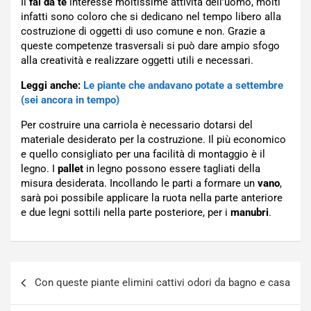
Il
fai da te
interesse moltissime attività dell’uomo, molti
infatti sono coloro che si dedicano nel tempo libero alla
costruzione di oggetti di uso comune e non. Grazie a
queste competenze trasversali si può dare ampio sfogo
alla creatività e realizzare oggetti utili e necessari.
Leggi anche:
Le piante che andavano potate a settembre
(sei ancora in tempo)
Per costruire una carriola è necessario dotarsi del
materiale desiderato per la costruzione. Il più economico
e quello consigliato per una facilità di montaggio è il
legno. I
pallet
in legno possono essere tagliati della
misura desiderata. Incollando le parti a formare un
vano
,
sarà poi possibile applicare la ruota nella parte anteriore
e due legni sottili nella parte posteriore, per i
manubri
.
Navigazione
Con queste piante elimini cattivi odori da bagno e casa
articoli