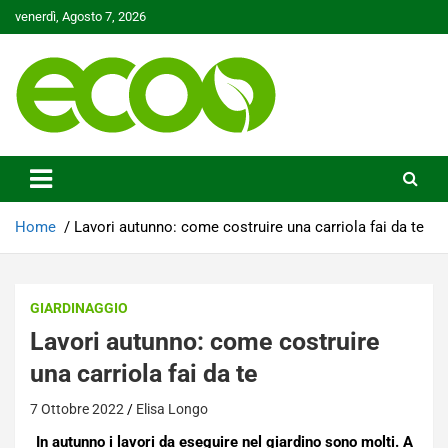
Skip
venerdì, Agosto 7, 2026
to
content
Tutelare il nostro Pianeta è la nostra priorità
Ecoo.it
Home
Lavori autunno: come costruire una carriola fai da te
GIARDINAGGIO
Lavori autunno: come costruire
una carriola fai da te
7 Ottobre 2022
Elisa Longo
In autunno i lavori da eseguire nel giardino sono molti. A