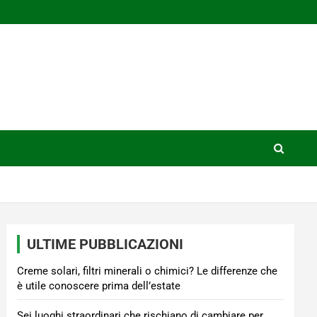
ULTIME PUBBLICAZIONI
Creme solari, filtri minerali o chimici? Le differenze che
è utile conoscere prima dell’estate
Sei luoghi straordinari che rischiano di cambiare per