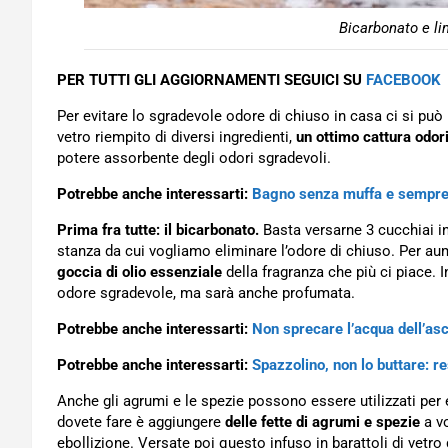
Bicarbonato e l
PER TUTTI GLI AGGIORNAMENTI SEGUICI SU
FACEBOOK
Per evitare lo sgradevole odore di chiuso in casa ci si può
vetro riempito di diversi ingredienti,
un ottimo cattura odor
potere assorbente degli odori sgradevoli.
Potrebbe anche interessarti:
Bagno senza muffa e sempre 
Prima fra tutte: il bicarbonato.
Basta versarne 3 cucchiai in
stanza da cui vogliamo eliminare l’odore di chiuso. Per a
goccia di olio essenziale
della fragranza che più ci piace.
odore sgradevole, ma sarà anche profumata.
Potrebbe anche interessarti:
Non sprecare l’acqua dell’asci
Potrebbe anche interessarti:
Spazzolino, non lo buttare: re
Anche gli agrumi e le spezie possono essere utilizzati per e
dovete fare è aggiungere
delle fette di agrumi e spezie
a vo
ebollizione. Versate poi questo infuso in barattoli di vet