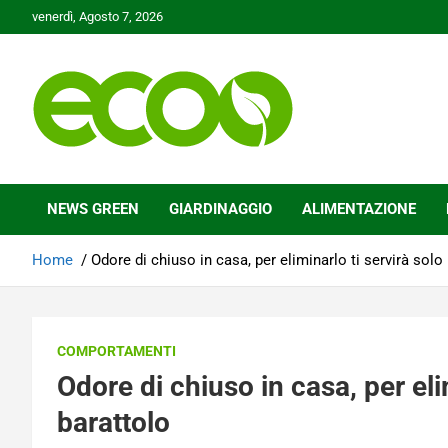
Skip
venerdì, Agosto 7, 2026
to
content
Tutelare il nostro Pianeta è la nostra priorità
Ecoo.it
NEWS GREEN
GIARDINAGGIO
ALIMENTAZIONE
Home
Odore di chiuso in casa, per eliminarlo ti servirà solo
COMPORTAMENTI
Odore di chiuso in casa, per eli
barattolo