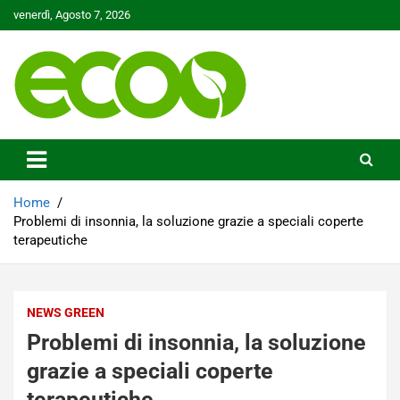
Skip
venerdì, Agosto 7, 2026
to
content
Tutelare il nostro Pianeta è la nostra priorità
Ecoo.it
Home
Problemi di insonnia, la soluzione grazie a speciali coperte
terapeutiche
NEWS GREEN
Problemi di insonnia, la soluzione
grazie a speciali coperte
terapeutiche