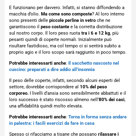
E funzionano per davvero. Infatti, si stanno diffondendo a
macchia d’olio.
Ma come sono composte
? Al loro interno
sono presenti delle
piccole perline in vetro
che ne
garantiscono il
peso
costante
e la corretta distribuzione
sul nostro corpo. Il loro peso ruota
tra i 6 e 12 kg
, più
pesanti quindi di coperte normali. Inizialmente può
risultare fastidioso, ma col tempo ci si sentirà subito a
proprio agio e il loro scopo sarà raggiunto in poco tempo.
Potrebbe interessarti anche
:
Il sacchetto nascosto nel
cuscino: preparati a dire addio all’insonnia
Il peso delle coperte, infatti, secondo alcuni esperti del
settore, dovrebbe corrispondere al
10% del peso
corporeo.
I livelli d’ansia sono sensibilmente abbattuti e il
loro successo è stato riscosso almeno nell’
80% dei casi
,
una affidabilità quindi molto elevata.
Potrebbe interessarti anche
:
Torna in forma senza andare
in palestra: i facili esercizi da fare in casa
Spesso ci rifacciamo a tisane che possano
rilassare i