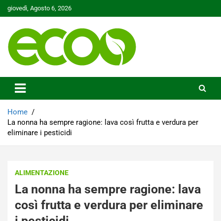
Skip
giovedì, Agosto 6, 2026
to
content
Tutelare il nostro Pianeta è la nostra priorità
Ecoo.it
Home
La nonna ha sempre ragione: lava così frutta e verdura per
eliminare i pesticidi
ALIMENTAZIONE
La nonna ha sempre ragione: lava
così frutta e verdura per eliminare
i pesticidi