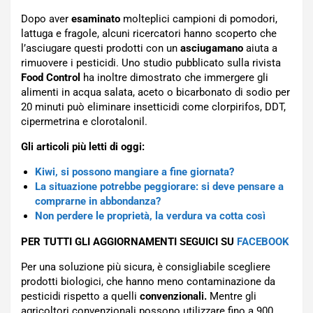
Dopo aver
esaminato
molteplici campioni di pomodori,
lattuga e fragole, alcuni ricercatori hanno scoperto che
l’asciugare questi prodotti con un
asciugamano
aiuta a
rimuovere i pesticidi. Uno studio pubblicato sulla rivista
Food Control
ha inoltre dimostrato che immergere gli
alimenti in acqua salata, aceto o bicarbonato di sodio per
20 minuti può eliminare insetticidi come clorpirifos, DDT,
cipermetrina e clorotalonil.
Gli articoli più letti di oggi:
Kiwi, si possono mangiare a fine giornata?
La situazione potrebbe peggiorare: si deve pensare a
comprarne in abbondanza?
Non perdere le proprietà, la verdura va cotta così
PER TUTTI GLI AGGIORNAMENTI SEGUICI SU
FACEBOOK
Per una soluzione più sicura, è consigliabile scegliere
prodotti biologici, che hanno meno contaminazione da
pesticidi rispetto a quelli
convenzionali.
Mentre gli
agricoltori convenzionali possono utilizzare fino a 900