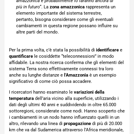
amazzonica e probabilmente lo faranno ancora di
più in futuro
“. La
zona amazzonica
rappresenta un
elemento importante del sistema terrestre,
pertanto, bisogna considerare come gli eventuali
cambiamenti in questa regione possano influire su
altre parti del mondo.
Per la prima volta, c’è stata la possibilità di
identificare
e
quantificare
le cosiddette “teleconnessioni” in modo
affidabile. La nostra ricerca conferma che gli elementi del
sistema Terra sono effettivamente connessi tra loro
anche su lunghe distanze e
l’Amazzonia
è un esempio
significativo di come ciò possa accadere.
I ricercatori hanno esaminato le
variazioni della
temperatura
dell’aria vicino alla superficie, utilizzando i
dati degli ultimi 40 anni e suddividendo in oltre 65.000
sottoregioni, considerate come nodi. Hanno scoperto che
i cambiamenti in un nodo hanno influenzato quelli in un
altro, rilevando una linea di
propagazione
di più di 20.000
km che va dal Sudamerica attraverso l’Africa meridionale,