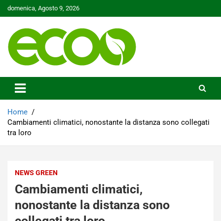
Skip
domenica, Agosto 9, 2026
to
content
Tutelare il nostro Pianeta è la nostra priorità
Ecoo.it
Home
Cambiamenti climatici, nonostante la distanza sono collegati
tra loro
NEWS GREEN
Cambiamenti climatici,
nonostante la distanza sono
collegati tra loro