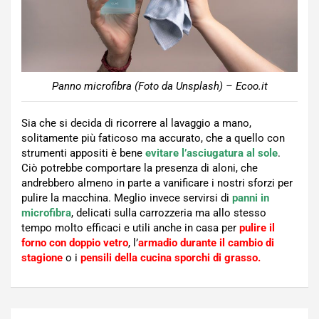
Panno microfibra (Foto da Unsplash) – Ecoo.it
Sia che si decida di ricorrere al lavaggio a mano,
solitamente più faticoso ma accurato, che a quello con
strumenti appositi è bene
evitare l’asciugatura al sole
.
Ciò potrebbe comportare la presenza di aloni, che
andrebbero almeno in parte a vanificare i nostri sforzi per
pulire la macchina. Meglio invece servirsi di
panni in
microfibra
, delicati sulla carrozzeria ma allo stesso
tempo molto efficaci e utili anche in casa per
pulire il
forno con doppio vetro
, l’
armadio durante il cambio di
stagione
o i
pensili della cucina sporchi di grasso.
Navigazione