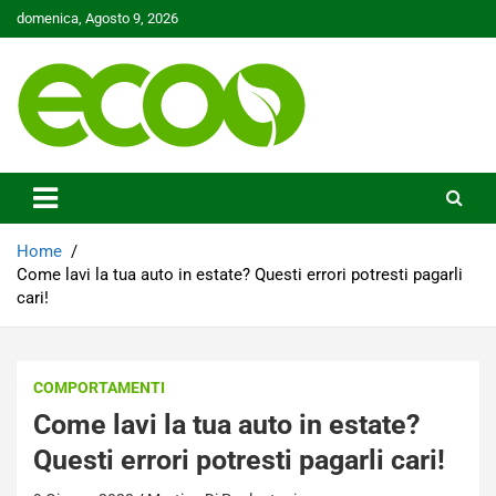
Skip
domenica, Agosto 9, 2026
to
content
Tutelare il nostro Pianeta è la nostra priorità
Ecoo.it
Home
Come lavi la tua auto in estate? Questi errori potresti pagarli
cari!
COMPORTAMENTI
Come lavi la tua auto in estate?
Questi errori potresti pagarli cari!