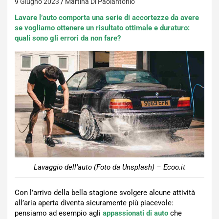
9 Giugno 2023
Martina Di Paolantonio
Lavare l’auto comporta una serie di accortezze da avere
se vogliamo ottenere un risultato ottimale e duraturo:
quali sono gli errori da non fare?
Lavaggio dell’auto (Foto da Unsplash) – Ecoo.it
Con l’arrivo della bella stagione svolgere alcune attività
all’aria aperta diventa sicuramente più piacevole:
pensiamo ad esempio agli
appassionati di auto
che