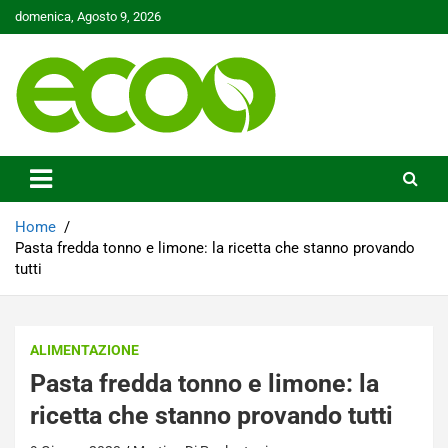
Skip
domenica, Agosto 9, 2026
to
content
Tutelare il nostro Pianeta è la nostra priorità
Ecoo.it
Home
Pasta fredda tonno e limone: la ricetta che stanno provando
tutti
ALIMENTAZIONE
Pasta fredda tonno e limone: la
ricetta che stanno provando tutti