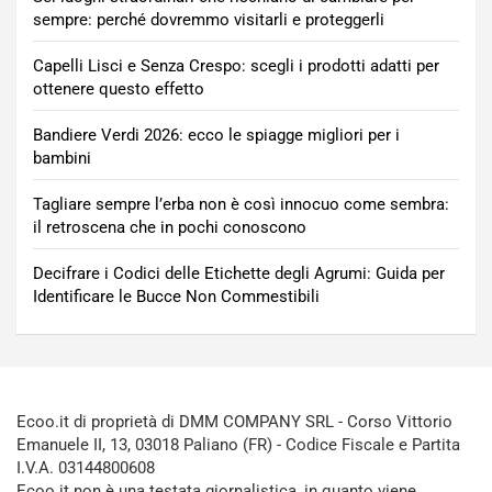
sempre: perché dovremmo visitarli e proteggerli
Capelli Lisci e Senza Crespo: scegli i prodotti adatti per
ottenere questo effetto
Bandiere Verdi 2026: ecco le spiagge migliori per i
bambini
Tagliare sempre l’erba non è così innocuo come sembra:
il retroscena che in pochi conoscono
Decifrare i Codici delle Etichette degli Agrumi: Guida per
Identificare le Bucce Non Commestibili
Ecoo.it di proprietà di DMM COMPANY SRL - Corso Vittorio
Emanuele II, 13, 03018 Paliano (FR) - Codice Fiscale e Partita
I.V.A. 03144800608
Ecoo.it non è una testata giornalistica, in quanto viene