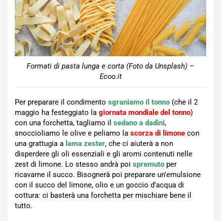
Formati di pasta lunga e corta (Foto da Unsplash) –
Ecoo.it
Per preparare il condimento
sgraniamo il tonno
(che il 2
maggio ha festeggiato la
giornata mondiale del tonno
)
con una forchetta, tagliamo il
sedano a dadini
,
snoccioliamo le olive e peliamo la
scorza di limone
con
una grattugia a
lama zester
, che ci aiuterà a non
disperdere gli oli essenziali e gli aromi contenuti nelle
zest di limone. Lo stesso andrà poi
spremuto
per
ricavarne il succo. Bisognerà poi preparare un’emulsione
con il succo del limone, olio e un goccio d’acqua di
cottura: ci basterà una forchetta per mischiare bene il
tutto.