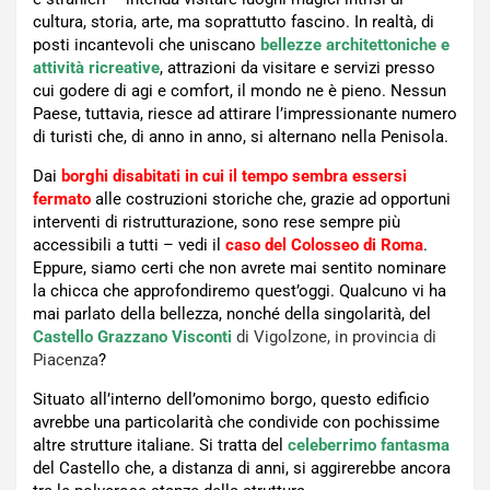
cultura, storia, arte, ma soprattutto fascino. In realtà, di
posti incantevoli che uniscano
bellezze architettoniche e
attività ricreative
, attrazioni da visitare e servizi presso
cui godere di agi e comfort, il mondo ne è pieno. Nessun
Paese, tuttavia, riesce ad attirare l’impressionante numero
di turisti che, di anno in anno, si alternano nella Penisola.
Dai
borghi disabitati in cui il tempo sembra essersi
fermato
alle costruzioni storiche che, grazie ad opportuni
interventi di ristrutturazione, sono rese sempre più
accessibili a tutti – vedi il
caso del Colosseo di Roma
.
Eppure, siamo certi che non avrete mai sentito nominare
la chicca che approfondiremo quest’oggi. Qualcuno vi ha
mai parlato della bellezza, nonché della singolarità, del
Castello Grazzano Visconti
di Vigolzone, in provincia di
Piacenza
?
Situato all’interno dell’omonimo borgo, questo edificio
avrebbe una particolarità che condivide con pochissime
altre strutture italiane. Si tratta del
celeberrimo fantasma
del Castello che, a distanza di anni, si aggirerebbe ancora