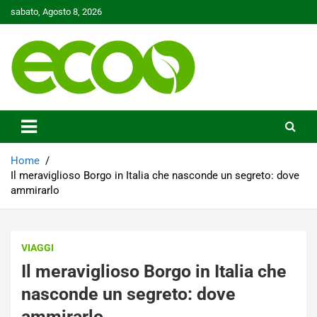
Skip
sabato, Agosto 8, 2026
to
content
Tutelare il nostro Pianeta è la nostra priorità
Ecoo.it
Home
Il meraviglioso Borgo in Italia che nasconde un segreto: dove
ammirarlo
VIAGGI
Il meraviglioso Borgo in Italia che
nasconde un segreto: dove
ammirarlo