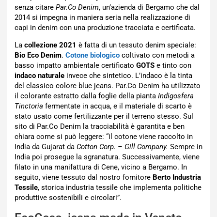
senza citare
Par.Co Denim
, un’azienda di Bergamo che dal
2014 si impegna in maniera seria nella realizzazione di
capi in denim con una produzione tracciata e certificata.
La
collezione 2021
è fatta di un tessuto denim speciale:
Bio Eco
Denim
.
Cotone biologico
coltivato con metodi a
basso impatto ambientale certificato
GOTS
e tinto con
indaco naturale
invece che sintetico. L’indaco è la tinta
del classico colore blue jeans. Par.Co Denim ha utilizzato
il colorante estratto dalla foglie della pianta
Indigosfera
Tinctoria
fermentate in acqua, e il materiale di scarto è
stato usato come fertilizzante per il terreno stesso. Sul
sito di Par.Co Denim la tracciabilità è garantita e ben
chiara come si può leggere: “il cotone viene raccolto in
India da Gujarat da
Cotton Corp. – Gill Company.
Sempre in
India poi prosegue la sgranatura. Successivamente, viene
filato in una manifattura di Cene, vicino a Bergamo. In
seguito, viene tessuto dal nostro fornitore
Berto Industria
Tessile
, storica industria tessile che implementa politiche
produttive sostenibili e circolari”.