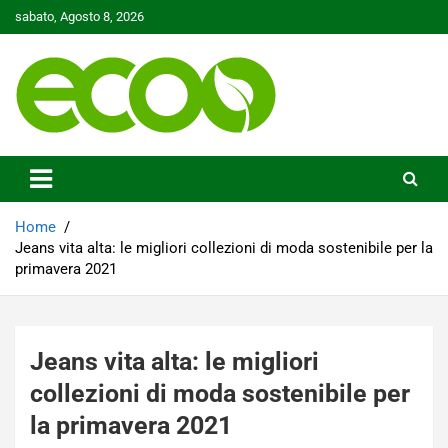
Skip
sabato, Agosto 8, 2026
to
content
Tutelare il nostro Pianeta è la nostra priorità
Ecoo.it
Home
Jeans vita alta: le migliori collezioni di moda sostenibile per la
primavera 2021
Jeans vita alta: le migliori
collezioni di moda sostenibile per
la primavera 2021