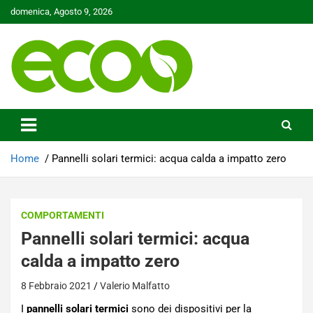
Skip
domenica, Agosto 9, 2026
to
content
Tutelare il nostro Pianeta è la nostra priorità
Ecoo.it
Home
Pannelli solari termici: acqua calda a impatto zero
COMPORTAMENTI
Pannelli solari termici: acqua
calda a impatto zero
8 Febbraio 2021
Valerio Malfatto
I
pannelli solari termici
sono dei dispositivi per la