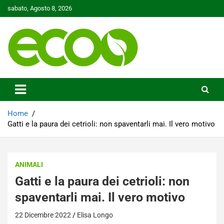
Skip
sabato, Agosto 8, 2026
to
content
Tutelare il nostro Pianeta è la nostra priorità
Ecoo.it
Home
Gatti e la paura dei cetrioli: non spaventarli mai. Il vero motivo
ANIMALI
Gatti e la paura dei cetrioli: non
spaventarli mai. Il vero motivo
22 Dicembre 2022
Elisa Longo