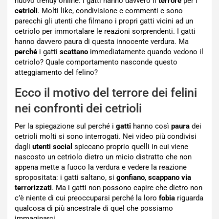
nuovo trendy online: i gatti hanno davvero il
terrore
per i
cetrioli
. Molti like, condivisione e commenti e sono
parecchi gli utenti che filmano i propri gatti vicini ad un
cetriolo per immortalare le reazioni sorprendenti. I gatti
hanno davvero paura di questa innocente verdura. Ma
perché
i gatti
scattano
immediatamente quando vedono il
cetriolo? Quale comportamento nasconde questo
atteggiamento del felino?
Ecco il motivo del terrore dei felini
nei confronti dei cetrioli
Per la spiegazione sul perché i
gatti
hanno così
paura
dei
cetrioli molti si sono interrogati. Nei video più condivisi
dagli
utenti social
spiccano proprio quelli in cui viene
nascosto un cetriolo dietro un micio distratto che non
appena mette a fuoco la verdura e vedere la reazione
spropositata: i gatti saltano, si
gonfiano
,
scappano via
terrorizzati
. Ma i gatti non possono capire che dietro non
c’è niente di cui preoccuparsi perché la loro
fobia
riguarda
qualcosa di più ancestrale di quel che possiamo
immaginarci.