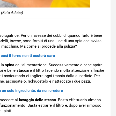
e (Foto Adobe)
asciugatrice. Per chi avesse dei dubbi di quando farlo è bene
elli, invece, sono forniti di una luce di una spia che avvisa
 macchina. Ma come si procede alla pulizia?
così il forno non ti costerà caro
 la
spina
dall’alimentazione. Successivamente è bene aprire
Poi è bene
staccare
il filtro facendo molta attenzione affinché
rti assicurando di togliere ogni traccia dalla superficie. Per
ne, asciugatelo, richiudetelo e riattaccate i due pezzi.
n un solo ingrediente: da non credere
procedere al
lavaggio dello stesso
. Basta effettuarlo almeno
unzionamento. Basta estrarre il filtro e, dopo aver rimosso
 i piatti.