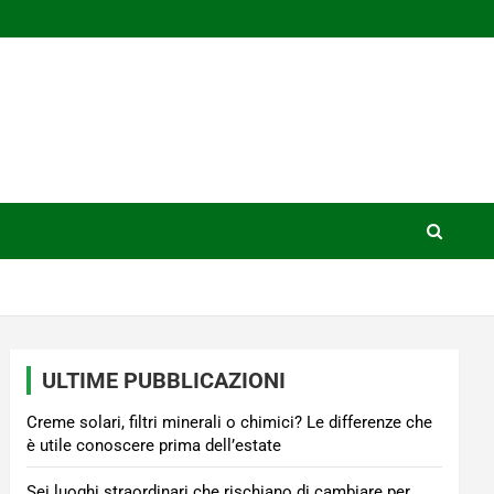
ULTIME PUBBLICAZIONI
Creme solari, filtri minerali o chimici? Le differenze che
è utile conoscere prima dell’estate
Sei luoghi straordinari che rischiano di cambiare per