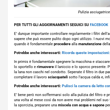
Pulizia asciugatric
PER TUTTI GLI AGGIORNAMENTI SEGUICI SU
FACEBOOK
E’ dunque importante controllare regolarmente i filtri dell’
sapere che può essere pulito dopo ogni utilizzo. I nuovi mod
quando è fondamentale
procedere
alla
manutenzione
della
Potrebbe anche interessarti:
Ricorda queste impostazioni: 
In primis è fondamentale spegnere la macchina e staccare
lo sportello e
rimuovere
il laniccio e lo sporco presente. 
la lana non caschi nel condotto. Seperate il filtro in due pa
completare il lavoro
sciacquateli
sotto l’acqua calda e, infi
Potrebbe anche interessarti:
Pulisci la camera da letto co
E’ bene però non soffermarsi solo alla pulizia del filtro e 
una volta al mese così da non avere mai problemi nel suo f
la sporcizia, preparare una
miscela con acqua e sapone
per