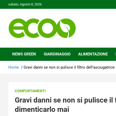
Skip
sabato, Agosto 8, 2026
to
content
Tutelare il nostro Pianeta è la nostra priorità
Ecoo.it
NEWS GREEN
GIARDINAGGIO
ALIMENTAZIONE
Home
Gravi danni se non si pulisce il filtro dell’asciugatric
COMPORTAMENTI
Gravi danni se non si pulisce il 
dimenticarlo mai