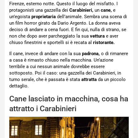
Firenze, esterno notte. Questo il luogo del misfatto. I
protagonisti una gazzella dei
Carabinieri,
un
cane,
e
un’egoista
proprietaria
dell’animale. Sembra una scena di
un film horror girato da Dario Argento. La donna aveva
deciso di andare a cena fuori. E fin qui, nulla di strano, se
non che dopo aver parcheggiato la sua
vettura
e aver
chiuso finestrini e sportelli si è recata al
ristorante.
Il cane, invece di andare con la sua
padrona,
o di rimanere
a casa è rimasto chiuso nella macchina. Un’azione
terribile a cui nessun animale dovrebbe essere
sottoposto. Poi il caso: una gazzella dei Carabinieri, in
turno serale, che è passata è stata
attratta
da un piccolo
dettaglio.
Cane lasciato in macchina, cosa ha
attratto i Carabinieri