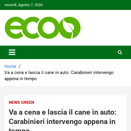
Skip
venerdì, Agosto 7, 2026
to
content
Tutelare il nostro Pianeta è la nostra priorità
Ecoo.it
Home
Va a cena e lascia il cane in auto: Carabinieri intervengo
appena in tempo
NEWS GREEN
Va a cena e lascia il cane in auto:
Carabinieri intervengo appena in
tempo