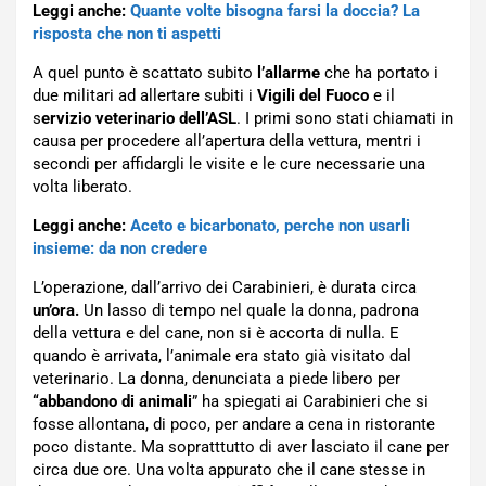
Leggi anche:
Quante volte bisogna farsi la doccia? La
risposta che non ti aspetti
A quel punto è scattato subito
l’allarme
che ha portato i
due militari ad allertare subiti i
Vigili del Fuoco
e il
s
ervizio veterinario dell’ASL
. I primi sono stati chiamati in
causa per procedere all’apertura della vettura, mentri i
secondi per affidargli le visite e le cure necessarie una
volta liberato.
Leggi anche:
Aceto e bicarbonato, perche non usarli
insieme: da non credere
L’operazione, dall’arrivo dei Carabinieri, è durata circa
un’ora.
Un lasso di tempo nel quale la donna, padrona
della vettura e del cane, non si è accorta di nulla. E
quando è arrivata, l’animale era stato già visitato dal
veterinario. La donna, denunciata a piede libero per
“abbandono di animali
” ha spiegati ai Carabinieri che si
fosse allontana, di poco, per andare a cena in ristorante
poco distante. Ma sopratttutto di aver lasciato il cane per
circa due ore. Una volta appurato che il cane stesse in