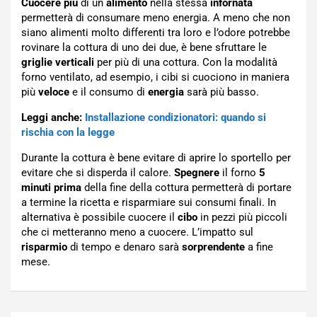
Cuocere
più
di un
alimento
nella stessa
infornata
permetterà di consumare meno energia. A meno che non
siano alimenti molto differenti tra loro e l’odore potrebbe
rovinare la cottura di uno dei due, è bene sfruttare le
griglie verticali
per più di una cottura. Con la modalità
forno ventilato, ad esempio, i cibi si cuociono in maniera
più
veloce
e il consumo di
energia
sarà più basso.
Leggi anche:
Inst
allazione condizionatori: quando si
rischia con la legge
Durante la cottura è bene evitare di aprire lo sportello per
evitare che si disperda il calore.
Spegnere
il forno
5
minuti prima
della fine della cottura permetterà di portare
a termine la ricetta e risparmiare sui consumi finali. In
alternativa è possibile cuocere il
cibo
in pezzi più piccoli
che ci metteranno meno a cuocere. L’impatto sul
risparmio
di tempo e denaro sarà
sorprendente
a fine
mese.