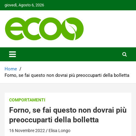
Skip
giovedì, Agosto 6, 2026
to
content
Tutelare il nostro Pianeta è la nostra priorità
Ecoo.it
Home
Forno, se fai questo non dovrai più preoccuparti della bolletta
COMPORTAMENTI
Forno, se fai questo non dovrai più
preoccuparti della bolletta
16 Novembre 2022
Elisa Longo