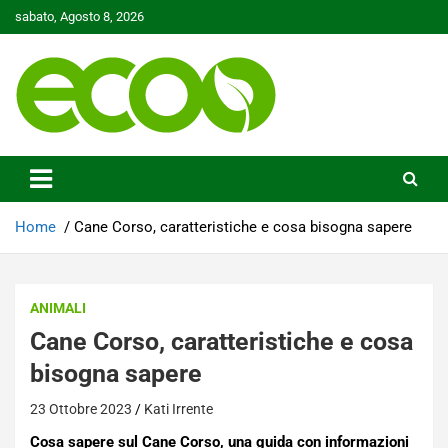
Skip
sabato, Agosto 8, 2026
to
content
Tutelare il nostro Pianeta è la nostra priorità
Ecoo.it
Home
Cane Corso, caratteristiche e cosa bisogna sapere
ANIMALI
Cane Corso, caratteristiche e cosa
bisogna sapere
23 Ottobre 2023
Kati Irrente
Cosa sapere sul Cane Corso, una guida con informazioni