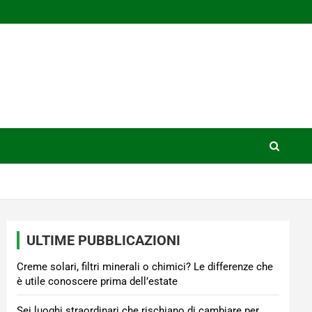
ULTIME PUBBLICAZIONI
Creme solari, filtri minerali o chimici? Le differenze che
è utile conoscere prima dell’estate
Sei luoghi straordinari che rischiano di cambiare per