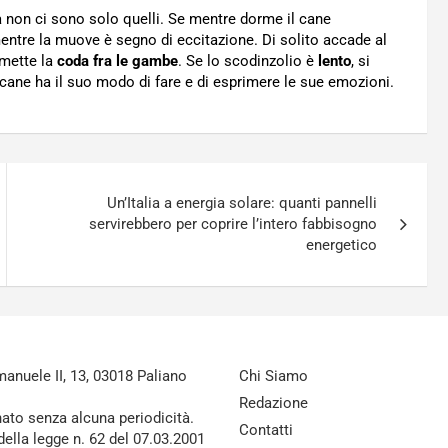
Ma non ci sono solo quelli. Se mentre dorme il cane
mentre la muove è segno di eccitazione. Di solito accade al
 mette la
coda fra le gambe
. Se lo scodinzolio è
lento
, si
 cane ha il suo modo di fare e di esprimere le sue emozioni.
Un’Italia a energia solare: quanti pannelli
servirebbero per coprire l’intero fabbisogno
energetico
nuele II, 13, 03018 Paliano
Chi Siamo
Redazione
nato senza alcuna periodicità.
Contatti
della legge n. 62 del 07.03.2001