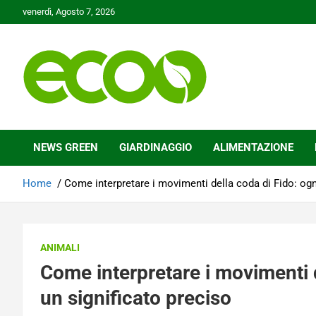
Skip
venerdì, Agosto 7, 2026
to
content
Tutelare il nostro Pianeta è la nostra priorità
Ecoo.it
NEWS GREEN
GIARDINAGGIO
ALIMENTAZIONE
Home
Come interpretare i movimenti della coda di Fido: ogn
ANIMALI
Come interpretare i movimenti 
un significato preciso