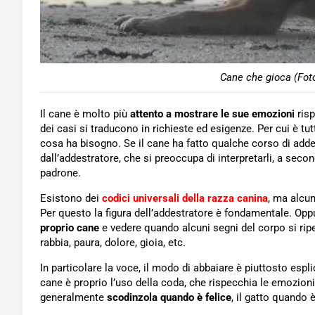
Cane che gioca (Foto
Il cane è molto più
attento a mostrare le sue emozioni
risp
dei casi si traducono in richieste ed esigenze. Per cui è t
cosa ha bisogno. Se il cane ha fatto qualche corso di add
dall’addestratore, che si preoccupa di interpretarli, a seco
padrone.
Esistono dei
codici universali della razza canina
, ma alcun
Per questo la figura dell’addestratore è fondamentale. Op
proprio cane
e vedere quando alcuni segni del corpo si ri
rabbia, paura, dolore, gioia, etc.
In particolare la voce, il modo di abbaiare è piuttosto esp
cane è proprio l’uso della coda, che rispecchia le emozion
generalmente
scodinzola quando è felice
, il gatto quando 