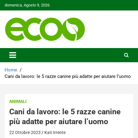
Skip
domenica, Agosto 9, 2026
to
content
Tutelare il nostro Pianeta è la nostra priorità
Ecoo.it
Home
Cani da lavoro: le 5 razze canine più adatte per aiutare l’uomo
ANIMALI
Cani da lavoro: le 5 razze canine
più adatte per aiutare l’uomo
22 Ottobre 2023
Kati Irrente