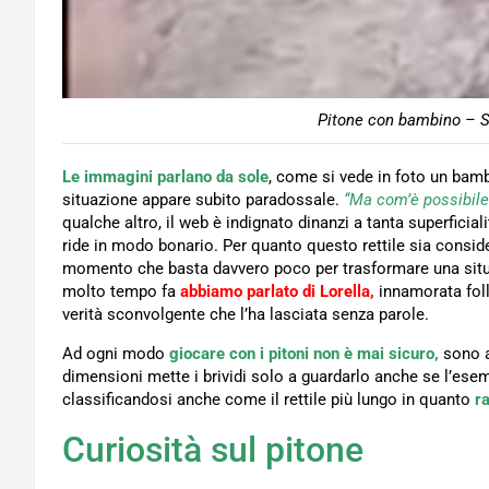
Pitone con bambino – S
Le immagini parlano da sole
, come si vede in foto un bam
situazione appare subito paradossale.
“Ma com’è possibile
qualche altro, il web è indignato dinanzi a tanta superficiali
ride in modo bonario. Per quanto questo rettile sia conside
momento che basta davvero poco per trasformare una situa
molto tempo fa
abbiamo parlato di Lorella
,
innamorata fol
verità sconvolgente che l’ha lasciata senza parole.
Ad ogni modo
giocare con i pitoni non è mai sicuro,
sono a
dimensioni mette i brividi solo a guardarlo anche se l’ese
classificandosi anche come il rettile più lungo in quanto
r
Curiosità sul pitone