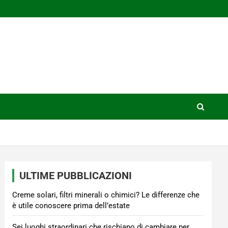
ULTIME PUBBLICAZIONI
Creme solari, filtri minerali o chimici? Le differenze che
è utile conoscere prima dell’estate
Sei luoghi straordinari che rischiano di cambiare per