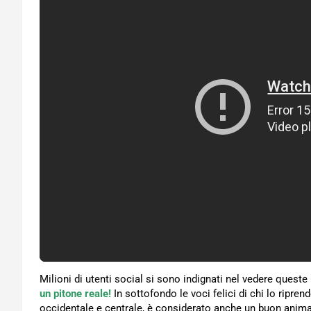
Milioni di utenti social si sono indignati nel vedere quest
un pitone reale!
In sottofondo le voci felici di chi lo ripre
occidentale e centrale, è considerato anche un buon anim