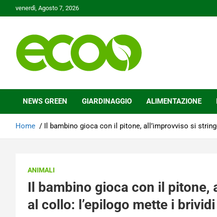
Skip
venerdì, Agosto 7, 2026
to
content
Tutelare il nostro Pianeta è la nostra priorità
Ecoo.it
NEWS GREEN
GIARDINAGGIO
ALIMENTAZIONE
Home
Il bambino gioca con il pitone, all’improvviso si stringe
ANIMALI
Il bambino gioca con il pitone, 
al collo: l’epilogo mette i brividi