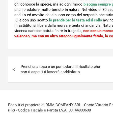
chi conosce la specie, ma ad ogni modo
bisogna sempre p
di un predatore molto temuto in natura. Nel video di 30 sec
seduto ed avvolto dal sinuoso corpo del serpente che strisc
lui e con uno scatto
lo prende per la testa ed il collo
avving
infastidito, si libera dalla morsa e tenta di andar via. Natu
vicenda sarebbe potuta finire in tragedia,
non con un morso 
velenoso, ma con un altro attacco ugualmente fatale, la co
Navigazione
Prendi una rosa e un pomodoro: il risultato che
articoli
non ti aspetti ti lascerà soddisfatto
Ecoo.it di proprietà di DMM COMPANY SRL - Corso Vittorio Ema
(FR) - Codice Fiscale e Partita I.V.A. 03144800608