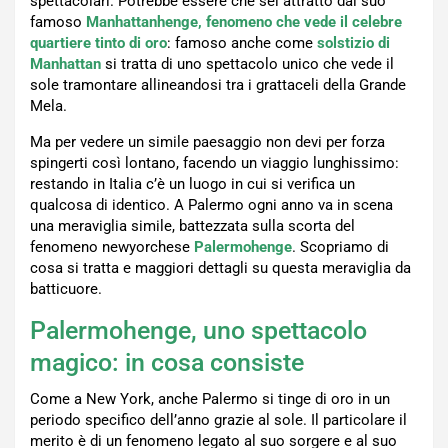
spettacolari. Potrebbe essere che sei attratto dal suo
famoso
Manhattanhenge, fenomeno che vede il celebre
quartiere tinto di oro
: famoso anche come
solstizio di
Manhattan
si tratta di uno spettacolo unico che vede il
sole tramontare allineandosi tra i grattaceli della Grande
Mela.
Ma per vedere un simile paesaggio non devi per forza
spingerti così lontano, facendo un viaggio lunghissimo:
restando in Italia c’è un luogo in cui si verifica un
qualcosa di identico. A Palermo ogni anno va in scena
una meraviglia simile, battezzata sulla scorta del
fenomeno newyorchese
Palermohenge
. Scopriamo di
cosa si tratta e maggiori dettagli su questa meraviglia da
batticuore.
Palermohenge, uno spettacolo
magico: in cosa consiste
Come a New York, anche Palermo si tinge di oro in un
periodo specifico dell’anno grazie al sole. Il particolare il
merito è di un fenomeno legato al suo sorgere e al suo