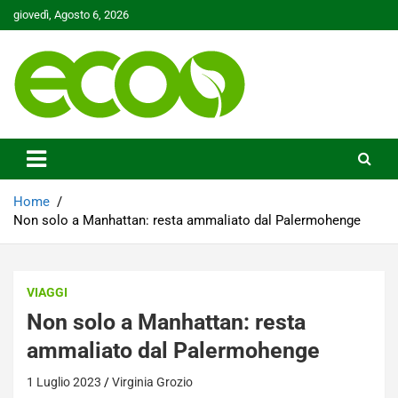
Skip
giovedì, Agosto 6, 2026
to
content
Tutelare il nostro Pianeta è la nostra priorità
Ecoo.it
Home
Non solo a Manhattan: resta ammaliato dal Palermohenge
VIAGGI
Non solo a Manhattan: resta
ammaliato dal Palermohenge
1 Luglio 2023
Virginia Grozio