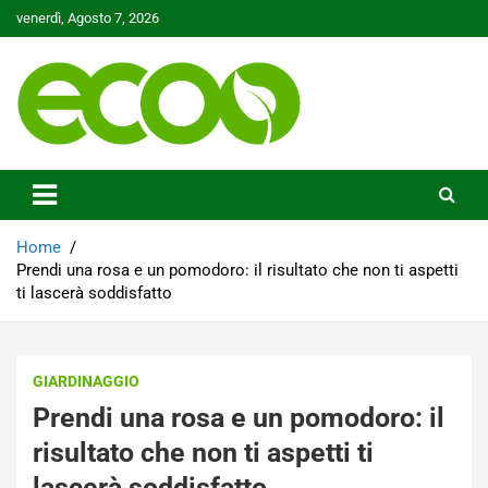
Skip
venerdì, Agosto 7, 2026
to
content
Tutelare il nostro Pianeta è la nostra priorità
Ecoo.it
Home
Prendi una rosa e un pomodoro: il risultato che non ti aspetti
ti lascerà soddisfatto
GIARDINAGGIO
Prendi una rosa e un pomodoro: il
risultato che non ti aspetti ti
lascerà soddisfatto