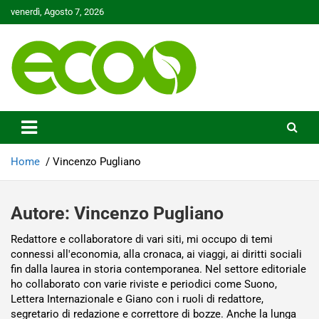
Skip
venerdì, Agosto 7, 2026
to
content
Tutelare il nostro Pianeta è la nostra priorità
Ecoo.it
Home
Vincenzo Pugliano
Autore:
Vincenzo Pugliano
Redattore e collaboratore di vari siti, mi occupo di temi
connessi all'economia, alla cronaca, ai viaggi, ai diritti sociali
fin dalla laurea in storia contemporanea. Nel settore editoriale
ho collaborato con varie riviste e periodici come Suono,
Lettera Internazionale e Giano con i ruoli di redattore,
segretario di redazione e correttore di bozze. Anche la lunga