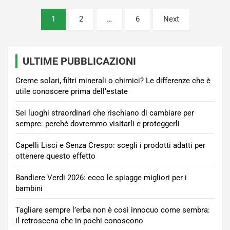
Paginazione
1
2
…
6
Next
degli
articoli
ULTIME PUBBLICAZIONI
Creme solari, filtri minerali o chimici? Le differenze che è
utile conoscere prima dell’estate
Sei luoghi straordinari che rischiano di cambiare per
sempre: perché dovremmo visitarli e proteggerli
Capelli Lisci e Senza Crespo: scegli i prodotti adatti per
ottenere questo effetto
Bandiere Verdi 2026: ecco le spiagge migliori per i
bambini
Tagliare sempre l’erba non è così innocuo come sembra:
il retroscena che in pochi conoscono