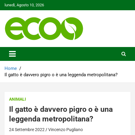
Skip
lunedì, Agosto 10, 2026
to
content
Tutelare il nostro Pianeta è la nostra priorità
Ecoo.it
Home
Il gatto è davvero pigro o è una leggenda metropolitana?
ANIMALI
Il gatto è davvero pigro o è una
leggenda metropolitana?
24 Settembre 2022
Vincenzo Pugliano