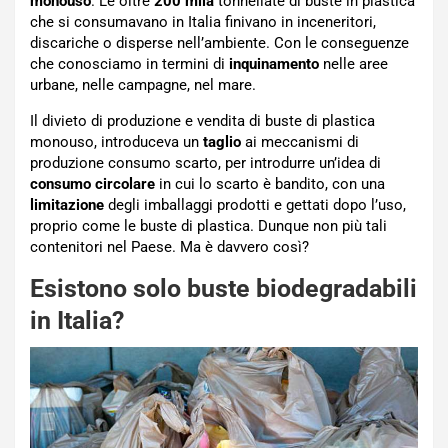
monouso
. Le oltre
200 mila
tonnellate di buste in plastica
che si consumavano in Italia finivano in inceneritori,
discariche o disperse nell’ambiente. Con le conseguenze
che conosciamo in termini di
inquinamento
nelle aree
urbane, nelle campagne, nel mare.
Il divieto di produzione e vendita di buste di plastica
monouso, introduceva un
taglio
ai meccanismi di
produzione consumo scarto, per introdurre un’idea di
consumo circolare
in cui lo scarto è bandito, con una
limitazione
degli imballaggi prodotti e gettati dopo l’uso,
proprio come le buste di plastica. Dunque non più tali
contenitori nel Paese. Ma è davvero così?
Esistono solo buste biodegradabili
in Italia?