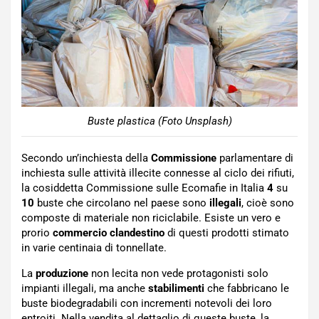
Buste plastica (Foto Unsplash)
Secondo un’inchiesta della
Commissione
parlamentare di
inchiesta sulle attività illecite connesse al ciclo dei rifiuti,
la cosiddetta Commissione sulle Ecomafie in Italia
4
su
10
buste che circolano nel paese sono
illegali
, cioè sono
composte di materiale non riciclabile. Esiste un vero e
prorio
commercio
clandestino
di questi prodotti stimato
in varie centinaia di tonnellate.
La
produzione
non lecita non vede protagonisti solo
impianti illegali, ma anche
stabilimenti
che fabbricano le
buste biodegradabili con incrementi notevoli dei loro
entroiti. Nella vendita al dettaglio di queste buste, la