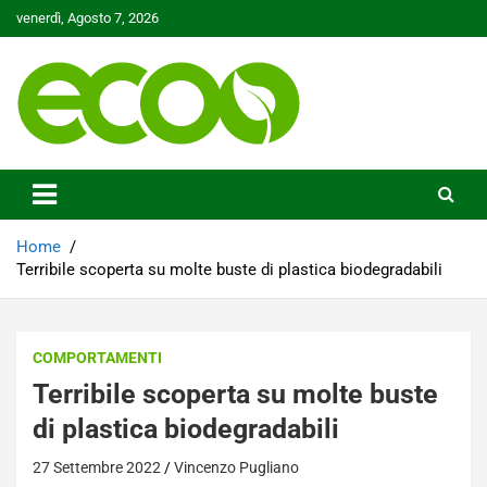
Skip
venerdì, Agosto 7, 2026
to
content
Tutelare il nostro Pianeta è la nostra priorità
Ecoo.it
Home
Terribile scoperta su molte buste di plastica biodegradabili
COMPORTAMENTI
Terribile scoperta su molte buste
di plastica biodegradabili
27 Settembre 2022
Vincenzo Pugliano