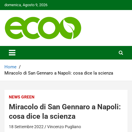
Skip
domenica, Agosto 9, 2026
to
content
Tutelare il nostro Pianeta è la nostra priorità
Ecoo.it
Home
Miracolo di San Gennaro a Napoli: cosa dice la scienza
NEWS GREEN
Miracolo di San Gennaro a Napoli:
cosa dice la scienza
18 Settembre 2022
Vincenzo Pugliano