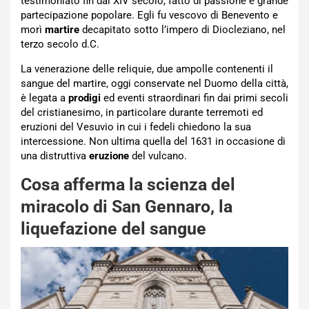
testimoniato fin dal XIV secolo, fatto di passione e grande
partecipazione popolare. Egli fu vescovo di Benevento e
morì
martire
decapitato sotto l’impero di Diocleziano, nel
terzo secolo d.C.
La venerazione delle reliquie, due ampolle contenenti il
sangue del martire, oggi conservate nel Duomo della città,
è legata a
prodigi
ed eventi straordinari fin dai primi secoli
del cristianesimo, in particolare durante terremoti ed
eruzioni del Vesuvio in cui i fedeli chiedono la sua
intercessione. Non ultima quella del 1631 in occasione di
una distruttiva
eruzione
del vulcano.
Cosa afferma la scienza del
miracolo di San Gennaro, la
liquefazione del sangue