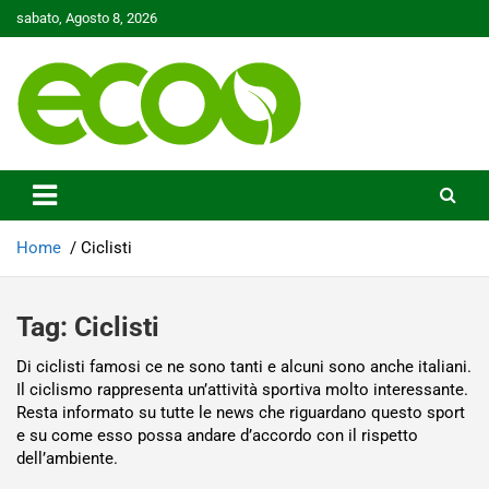
Skip
sabato, Agosto 8, 2026
to
content
Tutelare il nostro Pianeta è la nostra priorità
Ecoo.it
Home
Ciclisti
Tag:
Ciclisti
Di ciclisti famosi ce ne sono tanti e alcuni sono anche italiani.
Il ciclismo rappresenta un’attività sportiva molto interessante.
Resta informato su tutte le news che riguardano questo sport
e su come esso possa andare d’accordo con il rispetto
dell’ambiente.