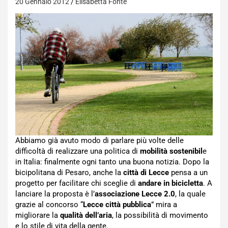
20 Gennaio 2012
Elisabetta Fonte
Abbiamo già avuto modo di parlare più volte delle
difficoltà di realizzare una politica di
mobilità sostenibil
e
in Italia: finalmente ogni tanto una buona notizia. Dopo la
bicipolitana di Pesaro, anche la
città di Lecce
pensa a un
progetto per facilitare chi sceglie di
andare in bicicletta
. A
lanciare la proposta è l’
associazione Lecce 2.0
, la quale
grazie al concorso “
Lecce città pubblica
” mira a
migliorare la
qualità dell’aria
, la possibilità di movimento
e lo stile di vita della gente.