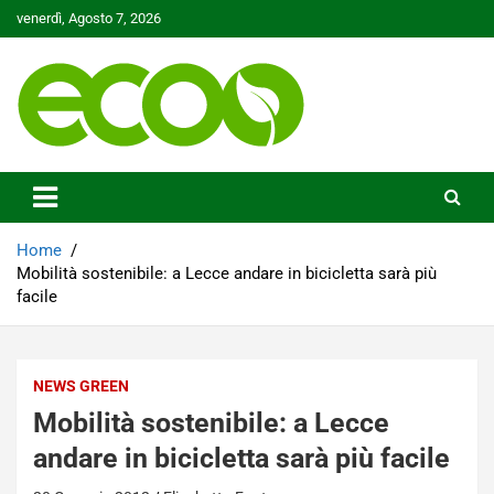
Skip
venerdì, Agosto 7, 2026
to
content
Tutelare il nostro Pianeta è la nostra priorità
Ecoo.it
Home
Mobilità sostenibile: a Lecce andare in bicicletta sarà più
facile
NEWS GREEN
Mobilità sostenibile: a Lecce
andare in bicicletta sarà più facile