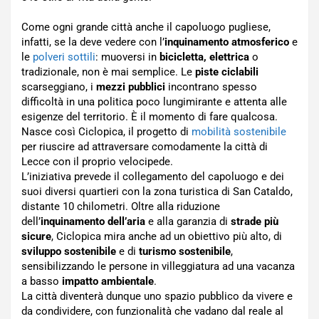
Come ogni grande città anche il capoluogo pugliese,
infatti, se la deve vedere con l’
inquinamento atmosferico
e
le
polveri sottili
: muoversi in
bicicletta, elettrica
o
tradizionale, non è mai semplice. Le
piste ciclabili
scarseggiano, i
mezzi pubblici
incontrano spesso
difficoltà in una politica poco lungimirante e attenta alle
esigenze del territorio. È il momento di fare qualcosa.
Nasce così Ciclopica, il progetto di
mobilità sostenibile
per riuscire ad attraversare comodamente la città di
Lecce con il proprio velocipede.
L’iniziativa prevede il collegamento del capoluogo e dei
suoi diversi quartieri con la zona turistica di San Cataldo,
distante 10 chilometri. Oltre alla riduzione
dell’
inquinamento dell’aria
e alla garanzia di
strade più
sicure
, Ciclopica mira anche ad un obiettivo più alto, di
sviluppo sostenibile
e di
turismo sostenibile
,
sensibilizzando le persone in villeggiatura ad una vacanza
a basso
impatto ambientale
.
La città diventerà dunque uno spazio pubblico da vivere e
da condividere, con funzionalità che vadano dal reale al