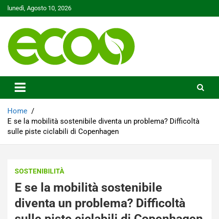
Skip
lunedì, Agosto 10, 2026
to
content
Tutelare il nostro Pianeta è la nostra priorità
Ecoo.it
Home
E se la mobilità sostenibile diventa un problema? Difficoltà
sulle piste ciclabili di Copenhagen
SOSTENIBILITÀ
E se la mobilità sostenibile
diventa un problema? Difficoltà
sulle piste ciclabili di Copenhagen