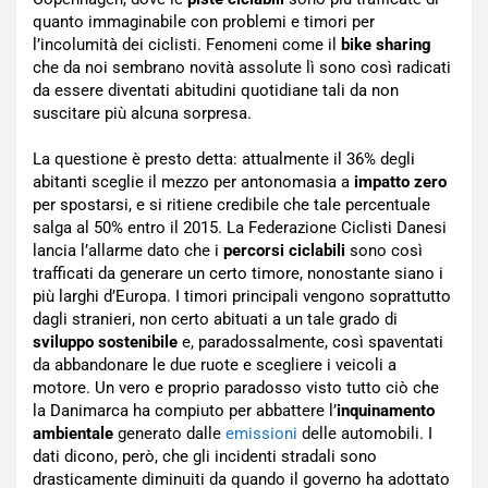
quanto immaginabile con problemi e timori per
l’incolumità dei ciclisti. Fenomeni come il
bike sharing
che da noi sembrano novità assolute lì sono così radicati
da essere diventati abitudini quotidiane tali da non
suscitare più alcuna sorpresa.
La questione è presto detta: attualmente il 36% degli
abitanti sceglie il mezzo per antonomasia a
impatto zero
per spostarsi, e si ritiene credibile che tale percentuale
salga al 50% entro il 2015. La Federazione Ciclisti Danesi
lancia l’allarme dato che i
percorsi ciclabili
sono così
trafficati da generare un certo timore, nonostante siano i
più larghi d’Europa. I timori principali vengono soprattutto
dagli stranieri, non certo abituati a un tale grado di
sviluppo sostenibile
e, paradossalmente, così spaventati
da abbandonare le due ruote e scegliere i veicoli a
motore. Un vero e proprio paradosso visto tutto ciò che
la Danimarca ha compiuto per abbattere l’
inquinamento
ambientale
generato dalle
emissioni
delle automobili. I
dati dicono, però, che gli incidenti stradali sono
drasticamente diminuiti da quando il governo ha adottato