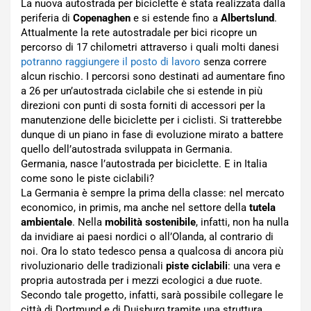
La nuova autostrada per biciclette è stata realizzata dalla
periferia di
Copenaghen
e si estende fino a
Albertslund
.
Attualmente la rete autostradale per bici ricopre un
percorso di 17 chilometri attraverso i quali molti danesi
potranno raggiungere il posto di lavoro
senza correre
alcun rischio. I percorsi sono destinati ad aumentare fino
a 26 per un’autostrada ciclabile che si estende in più
direzioni con punti di sosta forniti di accessori per la
manutenzione delle biciclette per i ciclisti. Si tratterebbe
dunque di un piano in fase di evoluzione mirato a battere
quello dell’autostrada sviluppata in Germania.
Germania, nasce l’autostrada per biciclette. E in Italia
come sono le piste ciclabili?
La Germania è sempre la prima della classe: nel mercato
economico, in primis, ma anche nel settore della
tutela
ambientale
. Nella
mobilità sostenibile
, infatti, non ha nulla
da invidiare ai paesi nordici o all’Olanda, al contrario di
noi. Ora lo stato tedesco pensa a qualcosa di ancora più
rivoluzionario delle tradizionali
piste ciclabili
: una vera e
propria autostrada per i mezzi ecologici a due ruote.
Secondo tale progetto, infatti, sarà possibile collegare le
città di Dortmund e di Duisburg tramite una struttura