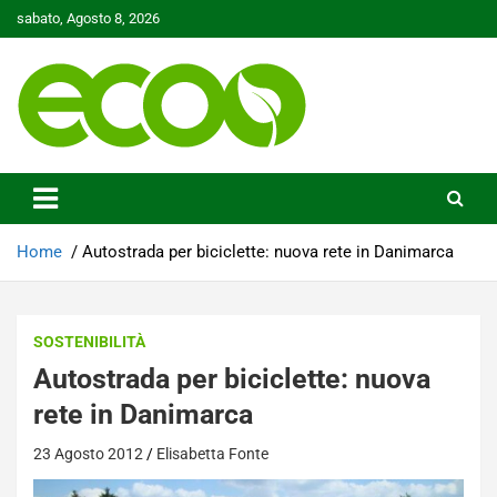
Skip
sabato, Agosto 8, 2026
to
content
Tutelare il nostro Pianeta è la nostra priorità
Ecoo.it
Home
Autostrada per biciclette: nuova rete in Danimarca
SOSTENIBILITÀ
Autostrada per biciclette: nuova
rete in Danimarca
23 Agosto 2012
Elisabetta Fonte