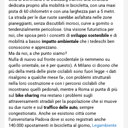
dedicata proprio alla mobilità in bicicletta, con una maxi
pista di 60 chilometri e con una larghezza pari a 5 metri.
La strada per le due ruote sarebbe asfaltata nelle zone
pianeggianti, senza discutibili incroci, curve a gomito o
tendenzialmente pericolose. Una visione futuristica per
noi, che sposa però i concetti di
sviluppo sostenibile
e di
mobilità a basso
impatto ambientale
che i tedeschi ben
conoscono e apprezzano.
Ma da noi, a che punto siamo?
Nulla di nuovo sul fronte occidentale (e nemmeno su
quello orientale, se è per questo). A Milano ci dicono che
più della metà delle piste ciclabili sono fuori legge -i dati
risalgono a qualche mese fa-, con problemi strutturali
nella loro costruzione e con i percorsi ciclabili che
incontrano quelli pedonali, mentre a Roma si punta di più
sul
bike sharing
ma restano i problemi sugli
attraversamenti stradali per la popolazione che si muove
su due ruote e sul
traffico delle auto
, sempre
congestionato. Anche se esistono città come
l’universitaria Padova dove si sono registrati anche
140.000 spostamenti in bicicletta al giorno,
Legambiente