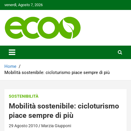
Skip
venerdì, Agosto 7, 2026
to
content
Tutelare il nostro Pianeta è la nostra priorità
Ecoo.it
Home
Mobilità sostenibile: cicloturismo piace sempre di più
SOSTENIBILITÀ
Mobilità sostenibile: cicloturismo
piace sempre di più
29 Agosto 2010
Marzia Giupponi