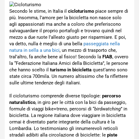
Secondo le stime, in Italia il
cicloturismo
piace sempre di
più. Insomma, l’amore per la bicicletta non nasce solo
agli appassionati ma anche a coloro che preferiscono
salvaguardare il proprio portafogli e trovano quindi nel
mezzo a due ruote l’alleato giusto per risparmiare. E poi,
va detto, nulla è meglio di una bella
passeggiata nella
natura in sella a una bici
, un mezzo di trasporto che,
tral’altro, fa anche bene al fisico! Secondo la
FIAB
, ovvero
la “Federazione Italiana Amici della Bicicletta”, le persone
che hanno scelto il
turismo in bicicletta
quest’anno sono
state circa 700mila. Un numero altissimo che fa riflettere
sulle ultime tendenze degli italiani.
Il cicloturismo comprende diverse tipologie:
percorso
naturalistico
, in giro per le città con la bici da passeggio,
formule di viaggi bike+treno, percorsi di “
birdwatching
” in
bicicletta. La regione italiana dove viaggiare in bicicletta
ormai è diventato parte integrante della cultura è la
Lombardia. Lo testimoniano gli innumerevoli reticoli
stradali adibiti alla circolazione di biciclette: le
piste