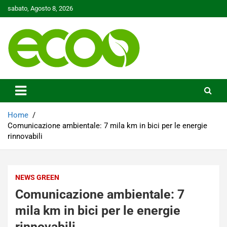
Skip
sabato, Agosto 8, 2026
to
content
Tutelare il nostro Pianeta è la nostra priorità
Ecoo.it
Home
Comunicazione ambientale: 7 mila km in bici per le energie
rinnovabili
NEWS GREEN
Comunicazione ambientale: 7
mila km in bici per le energie
rinnovabili