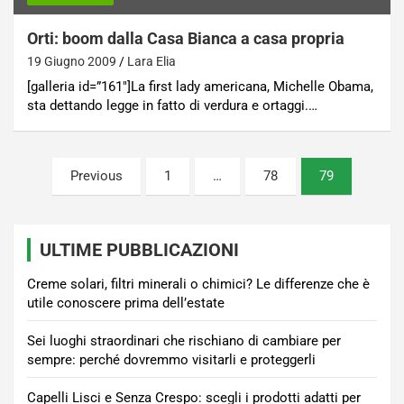
Orti: boom dalla Casa Bianca a casa propria
19 Giugno 2009
Lara Elia
[galleria id=”161″]La first lady americana, Michelle Obama,
sta dettando legge in fatto di verdura e ortaggi.…
Paginazione
Previous
1
…
78
79
degli
articoli
ULTIME PUBBLICAZIONI
Creme solari, filtri minerali o chimici? Le differenze che è
utile conoscere prima dell’estate
Sei luoghi straordinari che rischiano di cambiare per
sempre: perché dovremmo visitarli e proteggerli
Capelli Lisci e Senza Crespo: scegli i prodotti adatti per