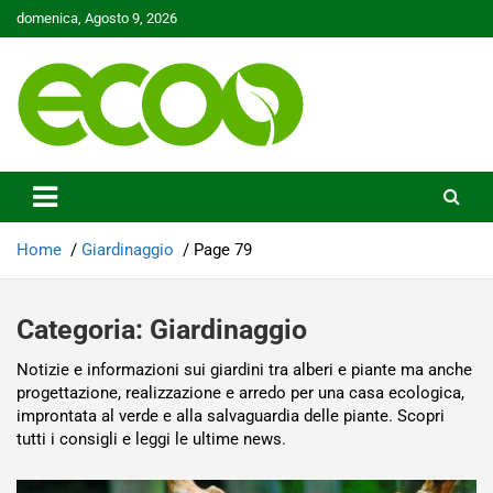
Skip
domenica, Agosto 9, 2026
to
content
Tutelare il nostro Pianeta è la nostra priorità
Ecoo.it
Home
Giardinaggio
Page 79
Categoria:
Giardinaggio
Notizie e informazioni sui giardini tra alberi e piante ma anche
progettazione, realizzazione e arredo per una casa ecologica,
improntata al verde e alla salvaguardia delle piante. Scopri
tutti i consigli e leggi le ultime news.