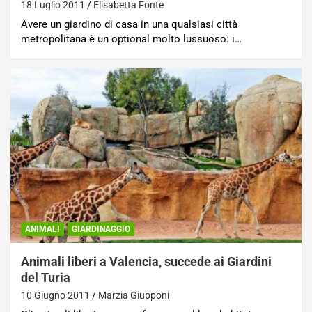
18 Luglio 2011
Elisabetta Fonte
Avere un giardino di casa in una qualsiasi città
metropolitana è un optional molto lussuoso: i…
ANIMALI
GIARDINAGGIO
Animali liberi a Valencia, succede ai Giardini
del Turia
10 Giugno 2011
Marzia Giupponi