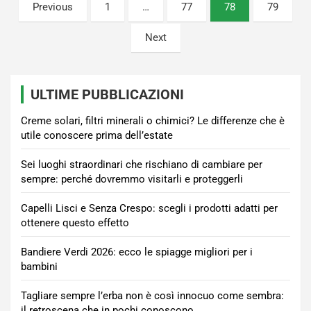
Paginazione
Previous
1
…
77
78
79
degli
Next
articoli
ULTIME PUBBLICAZIONI
Creme solari, filtri minerali o chimici? Le differenze che è
utile conoscere prima dell’estate
Sei luoghi straordinari che rischiano di cambiare per
sempre: perché dovremmo visitarli e proteggerli
Capelli Lisci e Senza Crespo: scegli i prodotti adatti per
ottenere questo effetto
Bandiere Verdi 2026: ecco le spiagge migliori per i
bambini
Tagliare sempre l’erba non è così innocuo come sembra:
il retroscena che in pochi conoscono