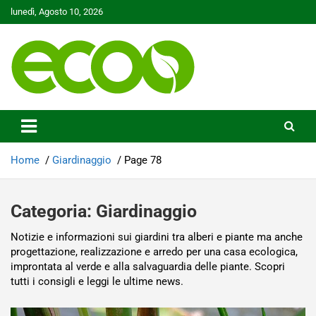
Skip
lunedì, Agosto 10, 2026
to
content
Tutelare il nostro Pianeta è la nostra priorità
Ecoo.it
Home
Giardinaggio
Page 78
Categoria:
Giardinaggio
Notizie e informazioni sui giardini tra alberi e piante ma anche
progettazione, realizzazione e arredo per una casa ecologica,
improntata al verde e alla salvaguardia delle piante. Scopri
tutti i consigli e leggi le ultime news.