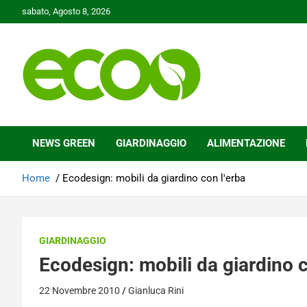
Skip
sabato, Agosto 8, 2026
to
content
Tutelare il nostro Pianeta è la nostra priorità
Ecoo.it
NEWS GREEN
GIARDINAGGIO
ALIMENTAZIONE
Home
Ecodesign: mobili da giardino con l'erba
GIARDINAGGIO
Ecodesign: mobili da giardino c
22 Novembre 2010
Gianluca Rini