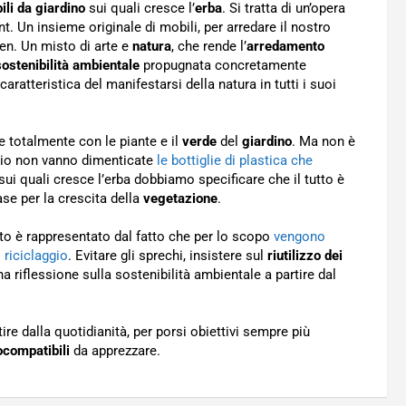
ili da giardino
sui quali cresce l’
erba
. Si tratta di un’opera
t. Un insieme originale di mobili, per arredare il nostro
en. Un misto di arte e
natura
, che rende l’
arredamento
sostenibilità ambientale
propugnata concretamente
ratteristica del manifestarsi della natura in tutti i suoi
 totalmente con le piante e il
verde
del
giardino
. Ma non è
pio non vanno dimenticate
le bottiglie di plastica che
 sui quali cresce l’erba dobbiamo specificare che il tutto è
se per la crescita della
vegetazione
.
nto è rappresentato dal fatto che per lo scopo
vengono
 riciclaggio
. Evitare gli sprechi, insistere sul
riutilizzo dei
na riflessione sulla sostenibilità ambientale a partire dal
ire dalla quotidianità, per porsi obiettivi sempre più
compatibili
da apprezzare.