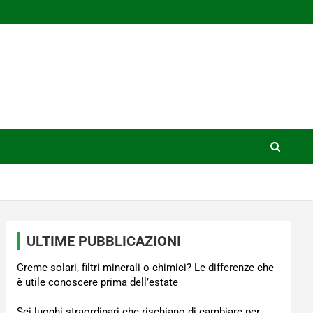
ULTIME PUBBLICAZIONI
Creme solari, filtri minerali o chimici? Le differenze che
è utile conoscere prima dell’estate
Sei luoghi straordinari che rischiano di cambiare per