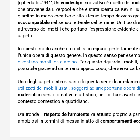
[galleria id=”941″]Un
ecodesign
innovativo è quello dei
mob
che proviene da Liverpool e che è stata ideata da Kevin Hun
giardino in modo creativo e allo stesso tempo davvero gre
ecocompatibile
nel senso letterale del termine. Un tipo di
attraverso dei mobili che portano l’espressione evidente e ca
aspetti.
In questo modo anche i mobili si integrano perfettamente e
l’unica opera di questo genere. In questo senso per esem
diventano mobili da giardino
. Per quanto riguarda i mobili,
possibile grazie ad un terreno appiccicoso, che serva da ba
Uno degli aspetti interessanti di questa serie di arredame
utilizzati dei mobili usati, soggetti ad un’opportuna opera di
materiali
in senso creativo e artistico, per portare avanti u
contesto domestico e quotidiano.
D’altronde il
rispetto dell’ambiente
va attuato proprio a part
ambiziosi in termini di messa in atto di
comportamenti eco